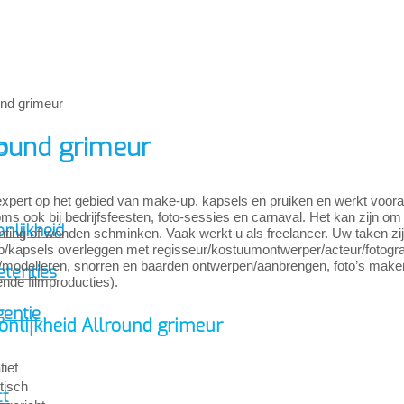
round grimeur
p
xpert op het gebied van make-up, kapsels en pruiken en werkt vooral in 
s ook bij bedrijfsfeesten, foto-sessies en carnaval. Het kan zijn o
nlijkheid
ting of wonden schminken. Vaak werkt u als freelancer. Uw taken zijn
/kapsels overleggen met regisseur/kostuumontwerper/acteur/fotograa
/modelleren, snorren en baarden ontwerpen/aanbrengen, foto’s maken
tenties
nde filmproducties).
gentie
onlijkheid Allround grimeur
tief
tisch
ct