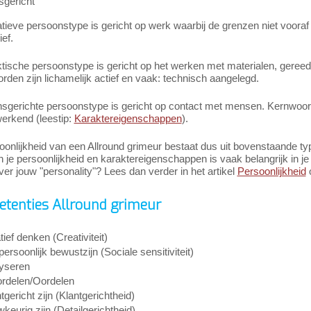
gericht
tieve persoonstype is gericht op werk waarbij de grenzen niet vooraf 
ef.
tische persoonstype is gericht op het werken met materialen, gereed
den zijn lichamelijk actief en vaak: technisch aangelegd.
sgerichte persoonstype is gericht op contact met mensen. Kernwoord
rkend (leestip:
Karaktereigenschappen
).
onlijkheid van een Allround grimeur bestaat dus uit bovenstaande ty
in je persoonlijkheid en karaktereigenschappen is vaak belangrijk in je c
er jouw "personality"? Lees dan verder in het artikel
Persoonlijkheid
o
tenties Allround grimeur
ief denken (Creativiteit)
persoonlijk bewustzijn (Sociale sensitiviteit)
yseren
rdelen/Oordelen
tgericht zijn (Klantgerichtheid)
keurig zijn (Detailgerichtheid)