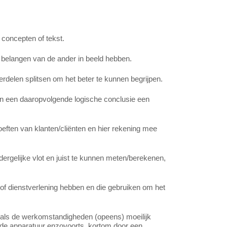
concepten of tekst.
 belangen van de ander in beeld hebben.
rdelen splitsen om het beter te kunnen begrijpen.
 en een daaropvolgende logische conclusie een
oeften van klanten/cliënten en hier rekening mee
ergelijke vlot en juist te kunnen meten/berekenen,
 of dienstverlening hebben en die gebruiken om het
 als de werkomstandigheden (opeens) moeilijk
nde apparatuur enzovoorts, kortom door een