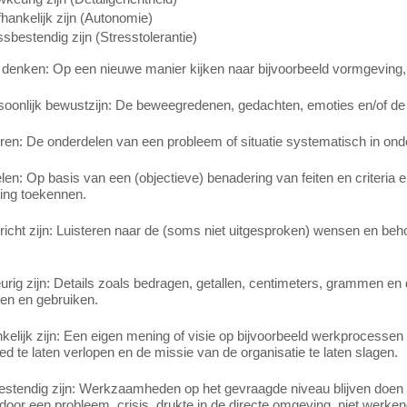
hankelijk zijn (Autonomie)
ssbestendig zijn (Stresstolerantie)
 denken: Op een nieuwe manier kijken naar bijvoorbeeld vormgeving, 
rsoonlijk bewustzijn: De beweegredenen, gedachten, emoties en/of de
en: De onderdelen van een probleem of situatie systematisch in onde
en: Op basis van een (objectieve) benadering van feiten en criteria
ing toekennen.
richt zijn: Luisteren naar de (soms niet uitgesproken) wensen en beh
ig zijn: Details zoals bedragen, getallen, centimeters, grammen en d
en en gebruiken.
elijk zijn: Een eigen mening of visie op bijvoorbeeld werkprocessen
d te laten verlopen en de missie van de organisatie te laten slagen.
estendig zijn: Werkzaamheden op het gevraagde niveau blijven doen
oor een probleem, crisis, drukte in de directe omgeving, niet werke