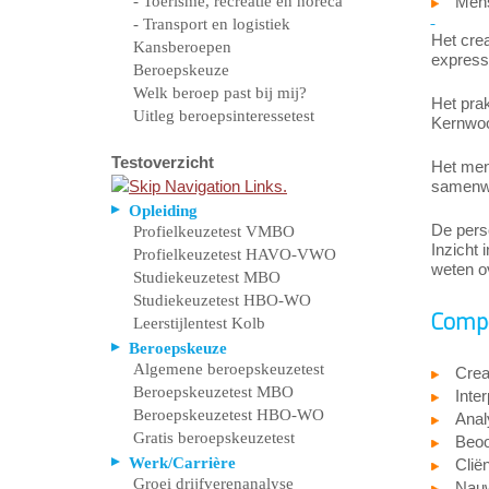
- Toerisme, recreatie en horeca
Mens
- Transport en logistiek
Het crea
Kansberoepen
expressi
Beroepskeuze
Welk beroep past bij mij?
Het prak
Uitleg beroepsinteressetest
Kernwoor
Testoverzicht
Het men
samenwe
Opleiding
De perso
Profielkeuzetest VMBO
Inzicht 
Profielkeuzetest HAVO-VWO
weten ov
Studiekeuzetest MBO
Studiekeuzetest HBO-WO
Compe
Leerstijlentest Kolb
Beroepskeuze
Algemene beroepskeuzetest
Creat
Beroepskeuzetest MBO
Inter
Beroepskeuzetest HBO-WO
Anal
Gratis beroepskeuzetest
Beoo
Werk/Carrière
Cliën
Groei drijfverenanalyse
Nauw