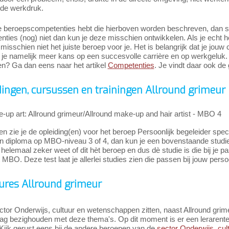
de werkdruk.
e beroepscompetenties hebt die hierboven worden beschreven, dan slui
ties (nog) niet dan kun je deze misschien ontwikkelen. Als je echt h
misschien niet het juiste beroep voor je. Het is belangrijk dat je jouw
je namelijk meer kans op een succesvolle carrière en op werkgeluk. 
n? Ga dan eens naar het artikel
Competenties
. Je vindt daar ook de 
dingen, cursussen en trainingen Allround grimeur
-up art: Allround grimeur/Allround make-up and hair artist - MBO 4
n zie je de opleiding(en) voor het beroep Persoonlijk begeleider spe
 diploma op MBO-niveau 3 of 4, dan kun je een bovenstaande studie gaa
 helemaal zeker weet of dit hèt beroep en dus dè studie is die bij je p
 MBO. Deze test laat je allerlei studies zien die passen bij jouw pers
ures Allround grimeur
ctor Onderwijs, cultuur en wetenschappen zitten, naast Allround gri
ag bezighouden met deze thema's. Op dit moment is er een lerarenteko
Kijk gerust eens bij de andere beroepen van de
sector Onderwijs, cu