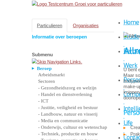
Home
Particulieren
Organisaties
Studie
Informatie over beroepen
All
Beroe
Submenu
Werk
Beroep
U bent e
Arbeidsmarkt
Maar som
Persoo
bodypain
Sectoren
make-up
- Gezondheidszorg en welzijn
knippen
Compe
- Handel en dienstverlening
doorlope
- ICT
- Justitie, veiligheid en bestuur
Intelli
Perso
- Landbouw, natuur en visserij
- Media en communicatie
Life
- Onderwijs, cultuur en wetenschap
Crea
- Techniek, productie en bouw
Prak
Conta