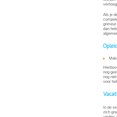
verhoog
Als je d
competen
grimeur 
dan heb 
algemee
Oplei
Make
Hierbove
nog geen
nog niet
voor het
Vacat
In de se
zich gra
vinden. 