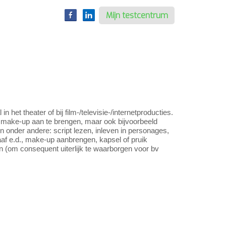
Mijn testcentrum
het theater of bij film-/televisie-/internetproducties.
m make-up aan te brengen, maar ook bijvoorbeeld
 onder andere: script lezen, inleven in personages,
f e.d., make-up aanbrengen, kapsel of pruik
 (om consequent uiterlijk te waarborgen voor bv