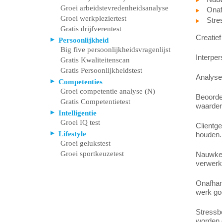
Groei arbeidstevredenheidsanalyse
Onaf
Groei werkpleziertest
Stre
Gratis drijfverentest
Creatief
Persoonlijkheid
Big five persoonlijkheidsvragenlijst
Interpe
Gratis Kwaliteitenscan
Gratis Persoonlijkheidstest
Analyser
Competenties
Groei competentie analyse (N)
Beoordel
Gratis Competentietest
waarder
Intelligentie
Groei IQ test
Clientge
Lifestyle
houden.
Groei gelukstest
Groei sportkeuzetest
Nauwkeur
verwerk
Onafhank
werk goe
Stressb
worden d