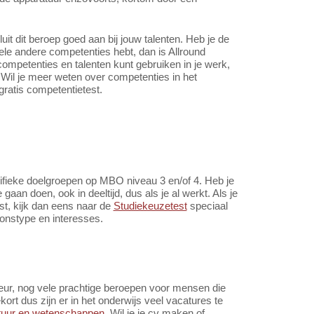
t dit beroep goed aan bij jouw talenten. Heb je de
ele andere competenties hebt, dan is Allround
 competenties en talenten kunt gebruiken in je werk,
Wil je meer weten over competenties in het
gratis competentietest.
cifieke doelgroepen op MBO niveau 3 en/of 4. Heb je
n doen, ook in deeltijd, dus als je al werkt. Als je
ast, kijk dan eens naar de
Studiekeuzetest
speciaal
oonstype en interesses.
meur, nog vele prachtige beroepen voor mensen die
rt dus zijn er in het onderwijs veel vacatures te
ltuur en wetenschappen
. Wil je je cv maken of