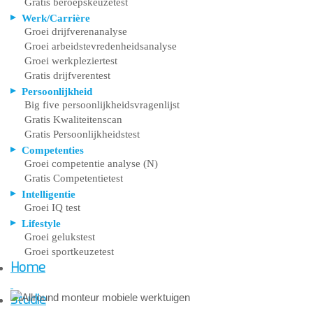
Gratis beroepskeuzetest
Werk/Carrière
Groei drijfverenanalyse
Groei arbeidstevredenheidsanalyse
Groei werkpleziertest
Gratis drijfverentest
Persoonlijkheid
Big five persoonlijkheidsvragenlijst
Gratis Kwaliteitenscan
Gratis Persoonlijkheidstest
Competenties
Groei competentie analyse (N)
Gratis Competentietest
Intelligentie
Groei IQ test
Lifestyle
Groei gelukstest
Groei sportkeuzetest
Home
Studie