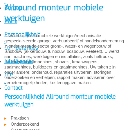
Allround monteur mobiele
Beroep
werktuigen
Werk
Persoonlijkheid
U werkt bij een in mobiele werktuigen/mechanisatie
gespecialiseerde garage, verhuurbedrijf of handelsonderneming
in onder meer de sector grond-, water- en wegenbouw of
Competenties
landbouw (akkerbouw, tuinbouw, bosbouw, veeteelt). U werkt
aan machines, werktuigen en installaties, zoals heftrucks,
Intelligentie
tractoren, oogstmachines, shovels, kraanwagens,
zaaimachines, bulldozers en graafmachines. Uw taken zijn
onder andere: onderhoud, reparaties uitvoeren, storingen
Life
onderzoeken en verhelpen, rapport maken, adviseren over
verbetermogelijkheden, kostenopgave maken.
Contact
Persoonlijkheid Allround monteur mobiele
werktuigen
Praktisch
Onderzoekend