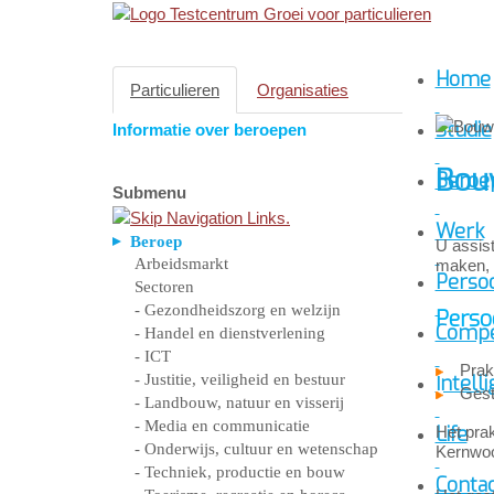
Home
Particulieren
Organisaties
Studie
Informatie over beroepen
Bou
Beroe
Submenu
Werk
Beroep
U assis
Arbeidsmarkt
maken, 
Persoo
Sectoren
- Gezondheidszorg en welzijn
Perso
Compe
- Handel en dienstverlening
- ICT
Prak
- Justitie, veiligheid en bestuur
Intelli
Gest
- Landbouw, natuur en visserij
- Media en communicatie
Life
Het prak
- Onderwijs, cultuur en wetenschap
Kernwoor
- Techniek, productie en bouw
Conta