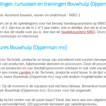
dingen, cursussen en trainingen Bouwhulp (Oppe
ee: Assistent bouwen, wonen en onderhoud - MBO 1
en zie je de opleiding(en) voor het beroep Voedingsassistent op MB
 of 2, dan kun je die in 1 of 2 jaar halen, ook in deeltijd, dus als je al 
n dus dè studie voor jou is, doe dan de
Studiekeuzetest MBO
. Deze 
rsoonstype en interesses.
ures Bouwhulp (Opperman mv)
ctor Techniek, productie en bouw zijn ontzettend veel soorten beroepe
ie van producten, bijbehorende diensten en processen. Door dit proc
n en producten en van (bedrijfs)processen ontstaan er ook veel vaca
r een mooie
carrière
in de Techniek, productie en/of bouw. In de lijst 
jn, naast Bouwhulp (Opperman mv) nog vele andere mogelijkheden te
Op dit moment is de vacature tool niet beschikbaar. Binnenkort komt 
oor Bouwhulp (Opperman mv). Excuses voor het ongemak!
ulp bij het vinden van de juiste baan? Denk dan eens aan een uitgeb
w persoonlijkheid, 100 passende beroepen per opleidingsniveau.