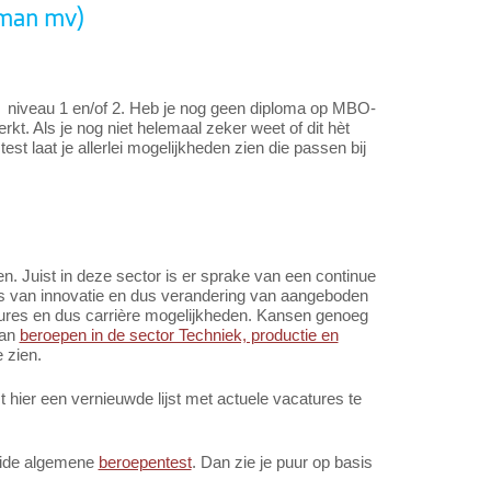
rman mv)
O niveau 1 en/of 2. Heb je nog geen diploma op MBO-
werkt. Als je nog niet helemaal zeker weet of dit hèt
test laat je allerlei mogelijkheden zien die passen bij
n. Juist in deze sector is er sprake van een continue
es van innovatie en dus verandering van aangeboden
tures en dus carrière mogelijkheden. Kansen genoeg
van
beroepen in de sector Techniek, productie en
 zien.
hier een vernieuwde lijst met actuele vacatures te
reide algemene
beroepentest
. Dan zie je puur op basis