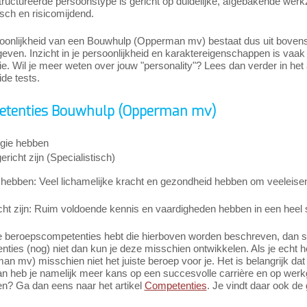
tructureerde persoonstype is gericht op duidelijke, afgebakende we
sch en risicomijdend.
oonlijkheid van een Bouwhulp (Opperman mv) bestaat dus uit bovenst
ven. Inzicht in je persoonlijkheid en karaktereigenschappen is vaak bel
atie. Wil je meer weten over jouw "personality"? Lees dan verder in het 
ide tests.
tenties Bouwhulp (Opperman mv)
gie hebben
richt zijn (Specialistisch)
hebben: Veel lichamelijke kracht en gezondheid hebben om veeleisende
cht zijn: Ruim voldoende kennis en vaardigheden hebben in een heel 
e beroepscompetenties hebt die hierboven worden beschreven, dan slui
ties (nog) niet dan kun je deze misschien ontwikkelen. Als je echt 
n mv) misschien niet het juiste beroep voor je. Het is belangrijk dat
n heb je namelijk meer kans op een succesvolle carrière en op werkg
n? Ga dan eens naar het artikel
Competenties
. Je vindt daar ook de 