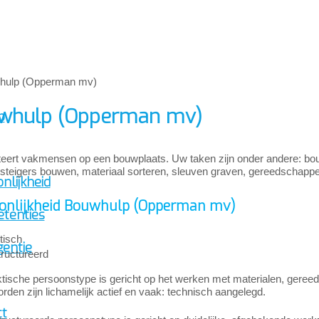
whulp (Opperman mv)
p
teert vakmensen op een bouwplaats. Uw taken zijn onder andere: bo
steigers bouwen, materiaal sorteren, sleuven graven, gereedschapp
nlijkheid
onlijkheid Bouwhulp (Opperman mv)
tenties
tisch
gentie
ructureerd
tische persoonstype is gericht op het werken met materialen, gereed
den zijn lichamelijk actief en vaak: technisch aangelegd.
ct