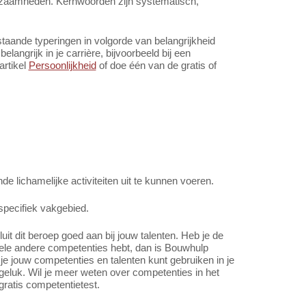
rkzaamheden. Kernwoorden zijn systematisch,
aande typeringen in volgorde van belangrijkheid
angrijk in je carrière, bijvoorbeeld bij een
artikel
Persoonlijkheid
of doe één van de gratis of
 lichamelijke activiteiten uit te kunnen voeren.
specifiek vakgebied.
t dit beroep goed aan bij jouw talenten. Heb je de
hele andere competenties hebt, dan is Bouwhulp
 je jouw competenties en talenten kunt gebruiken in je
eluk. Wil je meer weten over competenties in het
gratis competentietest.