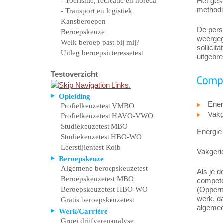
- Toerisme, recreatie en horeca
Het ges
methodi
- Transport en logistiek
Kansberoepen
De pers
Beroepskeuze
weergege
Welk beroep past bij mij?
sollicit
Uitleg beroepsinteressetest
uitgebre
Testoverzicht
Compe
Opleiding
Ener
Profielkeuzetest VMBO
Vakge
Profielkeuzetest HAVO-VWO
Studiekeuzetest MBO
Energie 
Studiekeuzetest HBO-WO
Leerstijlentest Kolb
Vakgeri
Beroepskeuze
Algemene beroepskeuzetest
Als je d
Beroepskeuzetest MBO
competen
Beroepskeuzetest HBO-WO
(Opperma
werk, da
Gratis beroepskeuzetest
algemee
Werk/Carrière
Groei drijfverenanalyse