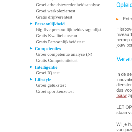
Oplei
Groei arbeidstevredenheidsanalyse
Groei werkpleziertest
Gratis drijfverentest
Entr
Persoonlijkheid
Hierbov
Big five persoonlijkheidsvragenlijst
niveau 1
Gratis Kwaliteitenscan
beroep e
Gratis Persoonlijkheidstest
jouw pe
Competenties
Groei competentie analyse (N)
Vacat
Gratis Competentietest
Intelligentie
Groei IQ test
In de se
innovat
Lifestyle
dienste
Groei gelukstest
dus voo
Groei sportkeuzetest
bouw
zi
LET OP: 
staan v
Wil je h
van jou