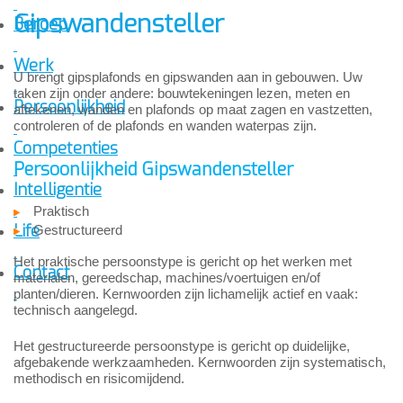
Gipswandensteller
Beroep
Werk
U brengt gipsplafonds en gipswanden aan in gebouwen. Uw
taken zijn onder andere: bouwtekeningen lezen, meten en
Persoonlijkheid
aftekenen, wanden en plafonds op maat zagen en vastzetten,
controleren of de plafonds en wanden waterpas zijn.
Competenties
Persoonlijkheid Gipswandensteller
Intelligentie
Praktisch
Life
Gestructureerd
Het praktische persoonstype is gericht op het werken met
Contact
materialen, gereedschap, machines/voertuigen en/of
planten/dieren. Kernwoorden zijn lichamelijk actief en vaak:
technisch aangelegd.
Het gestructureerde persoonstype is gericht op duidelijke,
afgebakende werkzaamheden. Kernwoorden zijn systematisch,
methodisch en risicomijdend.