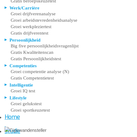
Gratis beroepskeuzetest
Werk/Carrière
Groei drijfverenanalyse
Groei arbeidstevredenheidsanalyse
Groei werkpleziertest
Gratis drijfverentest
Persoonlijkheid
Big five persoonlijkheidsvragenlijst
Gratis Kwaliteitenscan
Gratis Persoonlijkheidstest
Competenties
Groei competentie analyse (N)
Gratis Competentietest
Intelligentie
Groei IQ test
Lifestyle
Groei gelukstest
Groei sportkeuzetest
Home
Studie