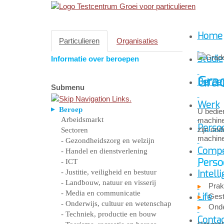
Home
Particulieren
Organisaties
Studie
Informatie over beroepen
Gra
Beroe
Submenu
Werk
Beroep
U bedie
Arbeidsmarkt
machine
Persoo
zijn on
Sectoren
machine
- Gezondheidszorg en welzijn
Compe
- Handel en dienstverlening
Perso
- ICT
- Justitie, veiligheid en bestuur
Intelli
- Landbouw, natuur en visserij
Prak
- Media en communicatie
Life
Gest
- Onderwijs, cultuur en wetenschap
Ond
- Techniek, productie en bouw
Conta