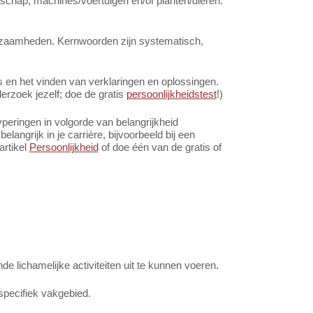
schap, machines/voertuigen en/of planten/dieren.
rkzaamheden. Kernwoorden zijn systematisch,
en het vinden van verklaringen en oplossingen.
rzoek jezelf; doe de gratis
persoonlijkheidstest
!)
peringen in volgorde van belangrijkheid
angrijk in je carrière, bijvoorbeeld bij een
artikel
Persoonlijkheid
of doe één van de gratis of
 lichamelijke activiteiten uit te kunnen voeren.
specifiek vakgebied.