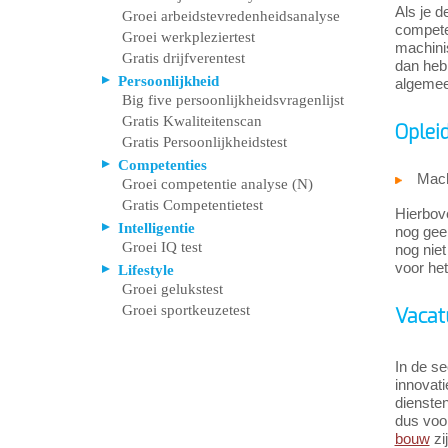
Als je d
Groei arbeidstevredenheidsanalyse
competen
Groei werkpleziertest
machinis
Gratis drijfverentest
dan heb 
Persoonlijkheid
algemee
Big five persoonlijkheidsvragenlijst
Gratis Kwaliteitenscan
Oplei
Gratis Persoonlijkheidstest
Competenties
Mach
Groei competentie analyse (N)
Gratis Competentietest
Hierbove
Intelligentie
nog geen
Groei IQ test
nog niet
voor het
Lifestyle
Groei gelukstest
Groei sportkeuzetest
Vacat
In de se
innovat
dienste
dus voo
bouw
zi