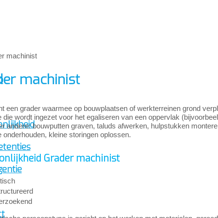
der machinist
p
nt een grader waarmee op bouwplaatsen of werkterreinen grond verpla
 die wordt ingezet voor het egaliseren van een oppervlak (bijvoorbe
nlijkheid
der andere: bouwputten graven, taluds afwerken, hulpstukken montere
 onderhouden, kleine storingen oplossen.
tenties
onlijkheid Grader machinist
gentie
tisch
ructureerd
erzoekend
ct