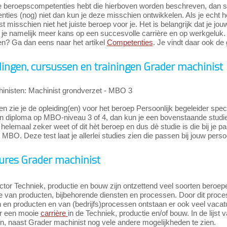
e beroepscompetenties hebt die hierboven worden beschreven, dan slui
ties (nog) niet dan kun je deze misschien ontwikkelen. Als je echt 
t misschien niet het juiste beroep voor je. Het is belangrijk dat je jo
je namelijk meer kans op een succesvolle carrière en op werkgeluk. 
n? Ga dan eens naar het artikel
Competenties
. Je vindt daar ook de 
dingen, cursussen en trainingen Grader machinist
inisten: Machinist grondverzet - MBO 3
n zie je de opleiding(en) voor het beroep Persoonlijk begeleider spe
 diploma op MBO-niveau 3 of 4, dan kun je een bovenstaande studie gaa
 helemaal zeker weet of dit hèt beroep en dus dè studie is die bij je p
 MBO. Deze test laat je allerlei studies zien die passen bij jouw pers
ures Grader machinist
ctor Techniek, productie en bouw zijn ontzettend veel soorten beroepe
ie van producten, bijbehorende diensten en processen. Door dit proc
n en producten en van (bedrijfs)processen ontstaan er ook veel vaca
r een mooie
carrière
in de Techniek, productie en/of bouw. In de lijst 
jn, naast Grader machinist nog vele andere mogelijkheden te zien.