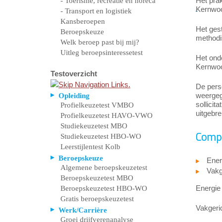
Het prak
- Toerisme, recreatie en horeca
Kernwoor
- Transport en logistiek
Kansberoepen
Het ges
Beroepskeuze
methodi
Welk beroep past bij mij?
Uitleg beroepsinteressetest
Het ond
Kernwoor
Testoverzicht
De perso
weergege
Opleiding
sollicit
Profielkeuzetest VMBO
uitgebre
Profielkeuzetest HAVO-VWO
Studiekeuzetest MBO
Compe
Studiekeuzetest HBO-WO
Leerstijlentest Kolb
Beroepskeuze
Ener
Algemene beroepskeuzetest
Vakge
Beroepskeuzetest MBO
Energie 
Beroepskeuzetest HBO-WO
Gratis beroepskeuzetest
Vakgeri
Werk/Carrière
Groei drijfverenanalyse