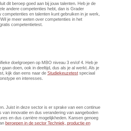
t dit beroep goed aan bij jouw talenten. Heb je de
hele andere competenties hebt, dan is Grader
uw competenties en talenten kunt gebruiken in je werk,
Wil je meer weten over competenties in het
gratis competentietest.
cifieke doelgroepen op MBO niveau 3 en/of 4. Heb je
n doen, ook in deeltijd, dus als je al werkt. Als je
ast, kijk dan eens naar de
Studiekeuzetest
speciaal
oonstype en interesses.
n. Juist in deze sector is er sprake van een continue
es van innovatie en dus verandering van aangeboden
tures en dus carrière mogelijkheden. Kansen genoeg
van
beroepen in de sector Techniek, productie en