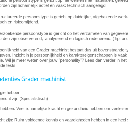
tische persoonstype is gericht op het werken met materialen, gereed
den zijn lichamelijk actief en vaak: technisch aangelegd.
tructureerde persoonstype is gericht op duidelijke, afgebakende we
sch en risicomijdend.
erzoekende persoonstype is gericht op het verzamelen van gegevens 
den zijn observerend, analyserend en logisch redenerend. (Tip: onde
onlijkheid van een Grader machinist bestaat dus uit bovenstaande ty
ven. Inzicht in je persoonlijkheid en karaktereigenschappen is vaak bel
atie. Wil je meer weten over jouw "personality"? Lees dan verder in het 
ide tests.
tenties Grader machinist
gie hebben
richt zijn (Specialistisch)
hebben: Veel lichamelijke kracht en gezondheid hebben om veeleisende
cht zijn: Ruim voldoende kennis en vaardigheden hebben in een heel 