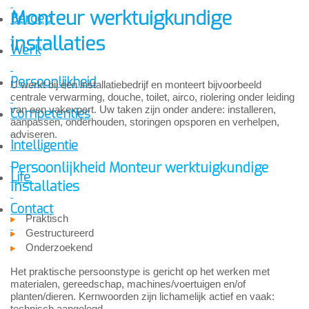
Monteur werktuigkundige
Beroep
installaties
Werk
Persoonlijkheid
U werkt bij een installatiebedrijf en monteert bijvoorbeeld
centrale verwarming, douche, toilet, airco, riolering onder leiding
van een vakexpert. Uw taken zijn onder andere: installeren,
Competenties
aanpassen, onderhouden, storingen opsporen en verhelpen,
adviseren.
Intelligentie
Persoonlijkheid Monteur werktuigkundige
Life
installaties
Contact
Praktisch
Gestructureerd
Onderzoekend
Het praktische persoonstype is gericht op het werken met
materialen, gereedschap, machines/voertuigen en/of
planten/dieren. Kernwoorden zijn lichamelijk actief en vaak:
technisch aangelegd.