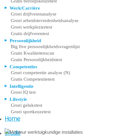
Gratis beroepskeuzetest
Werk/Carrière
Groei drijfverenanalyse
Groei arbeidstevredenheidsanalyse
Groei werkpleziertest
Gratis drijfverentest
Persoonlijkheid
Big five persoonlijkheidsvragenlijst
Gratis Kwaliteitenscan
Gratis Persoonlijkheidstest
Competenties
Groei competentie analyse (N)
Gratis Competentietest
Intelligentie
Groei IQ test
Lifestyle
Groei gelukstest
Groei sportkeuzetest
Home
Studie