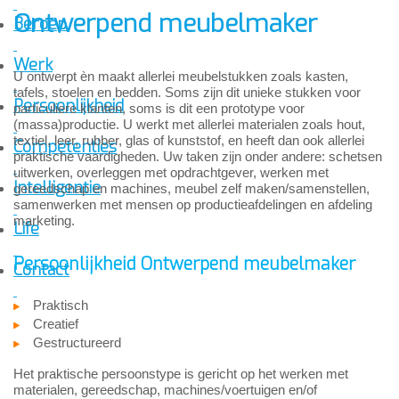
Ontwerpend meubelmaker
Beroep
Werk
U ontwerpt èn maakt allerlei meubelstukken zoals kasten,
tafels, stoelen en bedden. Soms zijn dit unieke stukken voor
Persoonlijkheid
particuliere klanten, soms is dit een prototype voor
(massa)productie. U werkt met allerlei materialen zoals hout,
textiel, leer, rubber, glas of kunststof, en heeft dan ook allerlei
Competenties
praktische vaardigheden. Uw taken zijn onder andere: schetsen
uitwerken, overleggen met opdrachtgever, werken met
Intelligentie
gereedschap en machines, meubel zelf maken/samenstellen,
samenwerken met mensen op productieafdelingen en afdeling
marketing.
Life
Persoonlijkheid Ontwerpend meubelmaker
Contact
Praktisch
Creatief
Gestructureerd
Het praktische persoonstype is gericht op het werken met
materialen, gereedschap, machines/voertuigen en/of