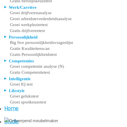
Gratis beroepskeuzetest
Werk/Carrière
Groei drijfverenanalyse
Groei arbeidstevredenheidsanalyse
Groei werkpleziertest
Gratis drijfverentest
Persoonlijkheid
Big five persoonlijkheidsvragenlijst
Gratis Kwaliteitenscan
Gratis Persoonlijkheidstest
Competenties
Groei competentie analyse (N)
Gratis Competentietest
Intelligentie
Groei IQ test
Lifestyle
Groei gelukstest
Groei sportkeuzetest
Home
Studie