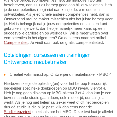
Als je de beroepscompetenties hebt die hierboven worden
beschreven, dan sluit dit beroep goed aan bij jouw talenten. Heb
je de competenties (nog) niet dan kun je deze misschien
ontwikkelen. Als je echt hele andere competenties hebt, dan is
Ontwerpend meubelmaker misschien niet het juiste beroep voor
je. Het is belangrijk dat je jouw competenties en talenten kunt
gebruiken in je werk, dan heb je namelijk meer kans op een
succesvolle carrière en op werkgeluk. Wil je meer weten over
competenties in het algemeen? Ga dan eens naar het artikel
Competenties
. Je vindt daar ook de gratis competentietest.
Opleidingen, cursussen en trainingen
Ontwerpend meubelmaker
Creatief vakmanschap: Ontwerpend meubelmaker - MBO 4
Hierboven zie je de opleiding(en) voor het beroep Persoonlijk
begeleider specifieke doelgroepen op MBO niveau 3 en/of 4.
Heb je nog geen diploma op MBO-niveau 3 of 4, dan kun je een
bovenstaande studie gaan doen, ook in deeltijd, dus als je al
werkt. Als je nog niet helemaal zeker weet of dit hèt beroep en
dus dè studie is die bij je past, kijk dan eens naar de
Studiekeuzetest
speciaal voor het MBO. Deze test laat je allerlei
studies zien die passen bij jouw persoonstype en interesses.