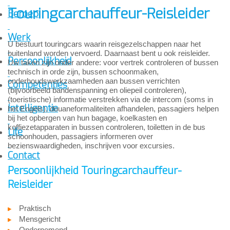
Touringcarchauffeur-Reisleider
Beroep
Werk
U bestuurt touringcars waarin reisgezelschappen naar het
buitenland worden vervoerd. Daarnaast bent u ook reisleider.
Persoonlijkheid
Uw taken zijn onder andere: voor vertrek controleren of bussen
technisch in orde zijn, bussen schoonmaken,
onderhoudswerkzaamheden aan bussen verrichten
Competenties
(bijvoorbeeld bandenspanning en oliepeil controleren),
(toeristische) informatie verstrekken via de intercom (soms in
Intelligentie
het Engels), douaneformaliteiten afhandelen, passagiers helpen
bij het opbergen van hun bagage, koelkasten en
koffiezetapparaten in bussen controleren, toiletten in de bus
Life
schoonhouden, passagiers informeren over
bezienswaardigheden, inschrijven voor excursies.
Contact
Persoonlijkheid Touringcarchauffeur-
Reisleider
Praktisch
Mensgericht
Ondernemend