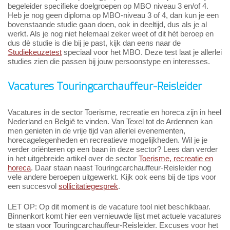
begeleider specifieke doelgroepen op MBO niveau 3 en/of 4.
Heb je nog geen diploma op MBO-niveau 3 of 4, dan kun je een
bovenstaande studie gaan doen, ook in deeltijd, dus als je al
werkt. Als je nog niet helemaal zeker weet of dit hèt beroep en
dus dè studie is die bij je past, kijk dan eens naar de
Studiekeuzetest
speciaal voor het MBO. Deze test laat je allerlei
studies zien die passen bij jouw persoonstype en interesses.
Vacatures Touringcarchauffeur-Reisleider
Vacatures in de sector Toerisme, recreatie en horeca zijn in heel
Nederland en België te vinden. Van Texel tot de Ardennen kan
men genieten in de vrije tijd van allerlei evenementen,
horecagelegenheden en recreatieve mogelijkheden. Wil je je
verder oriënteren op een baan in deze sector? Lees dan verder
in het uitgebreide artikel over de sector
Toerisme, recreatie en
horeca
. Daar staan naast Touringcarchauffeur-Reisleider nog
vele andere beroepen uitgewerkt. Kijk ook eens bij de tips voor
een succesvol
sollicitatiegesprek
.
LET OP: Op dit moment is de vacature tool niet beschikbaar.
Binnenkort komt hier een vernieuwde lijst met actuele vacatures
te staan voor Touringcarchauffeur-Reisleider. Excuses voor het