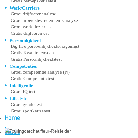
Gratis beroepskeuzetest
Werk/Carrière
Groei drijfverenanalyse
Groei arbeidstevredenheidsanalyse
Groei werkpleziertest
Gratis drijfverentest
Persoonlijkheid
Big five persoonlijkheidsvragenlijst
Gratis Kwaliteitenscan
Gratis Persoonlijkheidstest
Competenties
Groei competentie analyse (N)
Gratis Competentietest
Intelligentie
Groei IQ test
Lifestyle
Groei gelukstest
Groei sportkeuzetest
Home
Studie