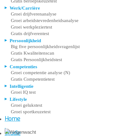
Gratis beroepskeuzetest
Werk/Carrière
Groei drijfverenanalyse
Groei arbeidstevredenheidsanalyse
Groei werkpleziertest
Gratis drijfverentest
Persoonlijkheid
Big five persoonlijkheidsvragenlijst
Gratis Kwaliteitenscan
Gratis Persoonlijkheidstest
Competenties
Groei competentie analyse (N)
Gratis Competentietest
Intelligentie
Groei IQ test
Lifestyle
Groei gelukstest
Groei sportkeuzetest
Home
Studie