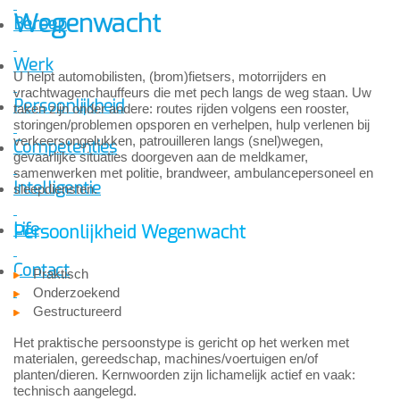
Wegenwacht
Beroep
Werk
U helpt automobilisten, (brom)fietsers, motorrijders en
vrachtwagenchauffeurs die met pech langs de weg staan. Uw
Persoonlijkheid
taken zijn onder andere: routes rijden volgens een rooster,
storingen/problemen opsporen en verhelpen, hulp verlenen bij
verkeersongelukken, patrouilleren langs (snel)wegen,
Competenties
gevaarlijke situaties doorgeven aan de meldkamer,
samenwerken met politie, brandweer, ambulancepersoneel en
Intelligentie
sleepdiensten.
Life
Persoonlijkheid Wegenwacht
Contact
Praktisch
Onderzoekend
Gestructureerd
Het praktische persoonstype is gericht op het werken met
materialen, gereedschap, machines/voertuigen en/of
planten/dieren. Kernwoorden zijn lichamelijk actief en vaak:
technisch aangelegd.