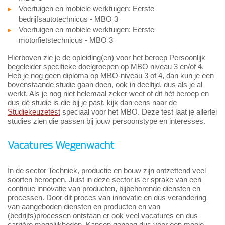
Voertuigen en mobiele werktuigen: Eerste
bedrijfsautotechnicus - MBO 3
Voertuigen en mobiele werktuigen: Eerste
motorfietstechnicus - MBO 3
Hierboven zie je de opleiding(en) voor het beroep Persoonlijk
begeleider specifieke doelgroepen op MBO niveau 3 en/of 4.
Heb je nog geen diploma op MBO-niveau 3 of 4, dan kun je een
bovenstaande studie gaan doen, ook in deeltijd, dus als je al
werkt. Als je nog niet helemaal zeker weet of dit hèt beroep en
dus dè studie is die bij je past, kijk dan eens naar de
Studiekeuzetest
speciaal voor het MBO. Deze test laat je allerlei
studies zien die passen bij jouw persoonstype en interesses.
Vacatures Wegenwacht
In de sector Techniek, productie en bouw zijn ontzettend veel
soorten beroepen. Juist in deze sector is er sprake van een
continue innovatie van producten, bijbehorende diensten en
processen. Door dit proces van innovatie en dus verandering
van aangeboden diensten en producten en van
(bedrijfs)processen ontstaan er ook veel vacatures en dus
carrière mogelijkheden. Kansen genoeg dus voor een mooie