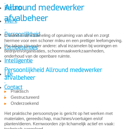
Allround medewerker
Beroep
afvalbeheer
Werk
Persoonlijkheid
U werkt in de inzameling of opruiming van afval en zorgt
hiermee voor een schoner mileu en een prettiger leefomgeving.
Uw taken zijn onder andere: afval inzamelen bij woningen en
Competenties
bedrijven/organisaties, schoonmaakwerkzaamheden,
onderhoud van de openbare ruimte.
Intelligentie
Persoonlijkheid Allround medewerker
Life
afvalbeheer
Contact
Praktisch
Gestructureerd
Onderzoekend
Het praktische persoonstype is gericht op het werken met
materialen, gereedschap, machines/voertuigen en/of
planten/dieren. Kernwoorden zijn lichamelijk actief en vaak:
technisch aangelegd.