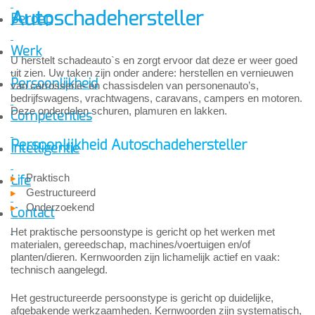
Autoschadehersteller
Beroep
Werk
U herstelt schadeauto`s en zorgt ervoor dat deze er weer goed
uit zien. Uw taken zijn onder andere: herstellen en vernieuwen
Persoonlijkheid
van carrosserie- en chassisdelen van personenauto’s,
bedrijfswagens, vrachtwagens, caravans, campers en motoren.
Deze onderdelen schuren, plamuren en lakken.
Competenties
Persoonlijkheid Autoschadehersteller
Intelligentie
Praktisch
Life
Gestructureerd
Onderzoekend
Contact
Het praktische persoonstype is gericht op het werken met
materialen, gereedschap, machines/voertuigen en/of
planten/dieren. Kernwoorden zijn lichamelijk actief en vaak:
technisch aangelegd.
Het gestructureerde persoonstype is gericht op duidelijke,
afgebakende werkzaamheden. Kernwoorden zijn systematisch,