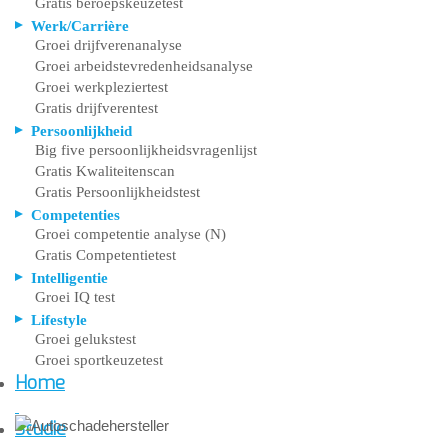
Gratis beroepskeuzetest
Werk/Carrière
Groei drijfverenanalyse
Groei arbeidstevredenheidsanalyse
Groei werkpleziertest
Gratis drijfverentest
Persoonlijkheid
Big five persoonlijkheidsvragenlijst
Gratis Kwaliteitenscan
Gratis Persoonlijkheidstest
Competenties
Groei competentie analyse (N)
Gratis Competentietest
Intelligentie
Groei IQ test
Lifestyle
Groei gelukstest
Groei sportkeuzetest
Home
Studie