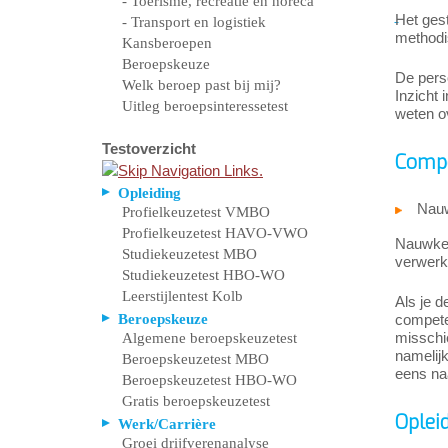
- Toerisme, recreatie en horeca
Het ges
- Transport en logistiek
methodi
Kansberoepen
Beroepskeuze
De pers
Welk beroep past bij mij?
Inzicht 
Uitleg beroepsinteressetest
weten ov
Testoverzicht
Compe
Opleiding
Nauw
Profielkeuzetest VMBO
Profielkeuzetest HAVO-VWO
Nauwkeur
Studiekeuzetest MBO
verwerk
Studiekeuzetest HBO-WO
Leerstijlentest Kolb
Als je d
Beroepskeuze
competen
misschie
Algemene beroepskeuzetest
namelij
Beroepskeuzetest MBO
eens naa
Beroepskeuzetest HBO-WO
Gratis beroepskeuzetest
Oplei
Werk/Carrière
Groei drijfverenanalyse