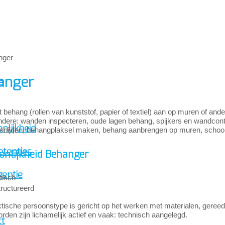
anger
p
 behang (rollen van kunststof, papier of textiel) aan op muren of an
ndere: wanden inspecteren, oude lagen behang, spijkers en wandcon
nlijkheid
snijden, behangplaksel maken, behang aanbrengen op muren, scho
tenties
onlijkheid Behanger
gentie
tisch
ructureerd
tische persoonstype is gericht op het werken met materialen, gereed
den zijn lichamelijk actief en vaak: technisch aangelegd.
ct