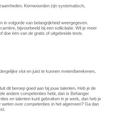
rkzaamheden. Kernwoorden zijn systematisch,
n in volgorde van belangrijkheid weergegeven.
arrière, bijvoorbeeld bij een sollicitatie. Wil je meer
f doe één van de gratis of uitgebreide tests.
ergelijke vlot en juist te kunnen meten/berekenen,
t dit beroep goed aan bij jouw talenten. Heb je de
hele andere competenties hebt, dan is Behanger
nties en talenten kunt gebruiken in je werk, dan heb je
er weten over competenties in het algemeen? Ga dan
st.