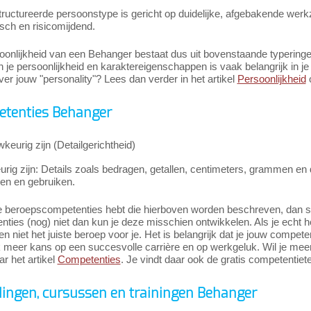
tructureerde persoonstype is gericht op duidelijke, afgebakende we
sch en risicomijdend.
oonlijkheid van een Behanger bestaat dus uit bovenstaande typeringe
in je persoonlijkheid en karaktereigenschappen is vaak belangrijk in je c
er jouw "personality"? Lees dan verder in het artikel
Persoonlijkheid
o
tenties Behanger
keurig zijn (Detailgerichtheid)
ig zijn: Details zoals bedragen, getallen, centimeters, grammen en d
en en gebruiken.
e beroepscompetenties hebt die hierboven worden beschreven, dan slui
ties (nog) niet dan kun je deze misschien ontwikkelen. Als je echt 
n niet het juiste beroep voor je. Het is belangrijk dat je jouw compete
k meer kans op een succesvolle carrière en op werkgeluk. Wil je me
r het artikel
Competenties
. Je vindt daar ook de gratis competentiete
dingen, cursussen en trainingen Behanger