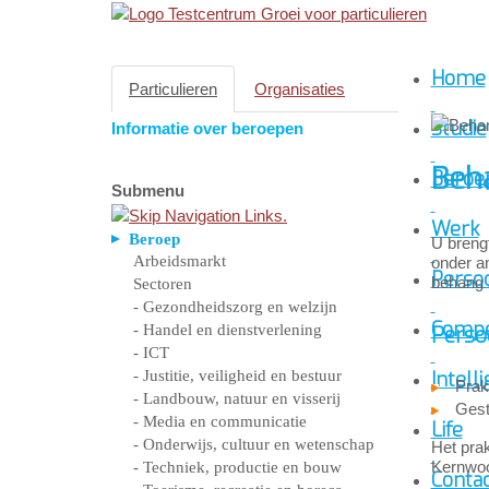
Home
Particulieren
Organisaties
Studie
Informatie over beroepen
Beh
Beroe
Submenu
Werk
Beroep
U brengt
Arbeidsmarkt
onder a
Persoo
behang 
Sectoren
- Gezondheidszorg en welzijn
Compe
- Handel en dienstverlening
Perso
- ICT
- Justitie, veiligheid en bestuur
Intelli
Prak
- Landbouw, natuur en visserij
Gest
- Media en communicatie
Life
- Onderwijs, cultuur en wetenschap
Het prak
Kernwoor
- Techniek, productie en bouw
Conta