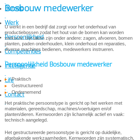
Bosbouw medewerker
Beroep
Werk
U werkt in een bedrijf dat zorgt voor het onderhoud van
productiebossen zodat het hout van de bomen kan worden
Persoonlijkheid
verkocht. Uw taken zijn onder andere: zagen, afvoeren, bomen
planten, paden onderhouden, klein onderhoud en reparaties,
diverse machines bedienen, medewerkers instrueren.
Competenties
Persoonlijkheid Bosbouw medewerker
Intelligentie
Praktisch
Life
Gestructureerd
Ondernemend
Contact
Het praktische persoonstype is gericht op het werken met
materialen, gereedschap, machines/voertuigen en/of
planten/dieren. Kernwoorden zijn lichamelijk actief en vaak:
technisch aangelegd.
Het gestructureerde persoonstype is gericht op duidelijke,
afgebakende werkzaamheden. Kernwoorden zijn systematisch,