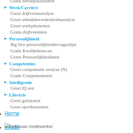
Gratis beroepskeuzetest
Werk/Carrière
Groei drijfverenanalyse
Groei arbeidstevredenheidsanalyse
Groei werkpleziertest
Gratis drijfverentest
Persoonlijkheid
Big five persoonlijkheidsvragenlijst
Gratis Kwaliteitenscan
Gratis Persoonlijkheidstest
Competenties
Groei competentie analyse (N)
Gratis Competentietest
Intelligentie
Groei IQ test
Lifestyle
Groei gelukstest
Groei sportkeuzetest
Home
Studie