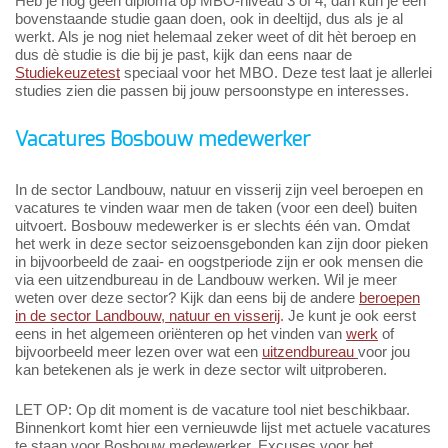
Heb je nog geen diploma op MBO-niveau 3 of 4, dan kun je een
bovenstaande studie gaan doen, ook in deeltijd, dus als je al
werkt. Als je nog niet helemaal zeker weet of dit hèt beroep en
dus dè studie is die bij je past, kijk dan eens naar de
Studiekeuzetest
speciaal voor het MBO. Deze test laat je allerlei
studies zien die passen bij jouw persoonstype en interesses.
Vacatures Bosbouw medewerker
In de sector Landbouw, natuur en visserij zijn veel beroepen en
vacatures te vinden waar men de taken (voor een deel) buiten
uitvoert. Bosbouw medewerker is er slechts één van. Omdat
het werk in deze sector seizoensgebonden kan zijn door pieken
in bijvoorbeeld de zaai- en oogstperiode zijn er ook mensen die
via een uitzendbureau in de Landbouw werken. Wil je meer
weten over deze sector? Kijk dan eens bij de andere
beroepen
in de sector Landbouw, natuur en visserij
. Je kunt je ook eerst
eens in het algemeen oriënteren op het vinden van
werk
of
bijvoorbeeld meer lezen over wat een
uitzendbureau
voor jou
kan betekenen als je werk in deze sector wilt uitproberen.
LET OP: Op dit moment is de vacature tool niet beschikbaar.
Binnenkort komt hier een vernieuwde lijst met actuele vacatures
te staan voor Bosbouw medewerker. Excuses voor het