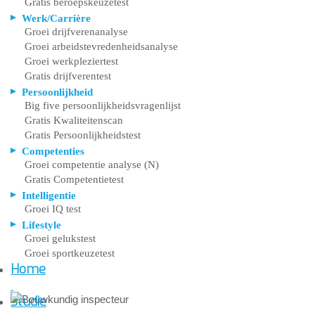
Gratis beroepskeuzetest
Werk/Carrière
Groei drijfverenanalyse
Groei arbeidstevredenheidsanalyse
Groei werkpleziertest
Gratis drijfverentest
Persoonlijkheid
Big five persoonlijkheidsvragenlijst
Gratis Kwaliteitenscan
Gratis Persoonlijkheidstest
Competenties
Groei competentie analyse (N)
Gratis Competentietest
Intelligentie
Groei IQ test
Lifestyle
Groei gelukstest
Groei sportkeuzetest
Home
Studie