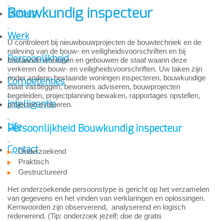
Bouwkundig inspecteur
Beroep
Werk
U controleert bij nieuwbouwprojecten de bouwtechniek en de
naleving van de bouw- en veiligheidsvoorschriften en bij
Persoonlijkheid
bestaande woningen en gebouwen de staat waarin deze
verkeren de bouw- en veiligheidsvoorschriften. Uw taken zijn
onder andere: bestaande woningen inspecteren, bouwkundige
Competenties
staat vastleggen, bewoners adviseren, bouwprojecten
begeleiden, projectplanning bewaken, rapportages opstellen,
Intelligentie
projecten evalueren.
Life
Persoonlijkheid Bouwkundig inspecteur
Contact
Onderzoekend
Praktisch
Gestructureerd
Het onderzoekende persoonstype is gericht op het verzamelen
van gegevens en het vinden van verklaringen en oplossingen.
Kernwoorden zijn observerend, analyserend en logisch
redenerend. (Tip: onderzoek jezelf; doe de gratis