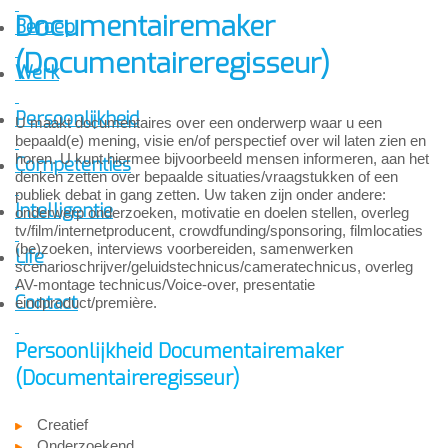
Documentairemaker
Beroep
(Documentaireregisseur)
Werk
Persoonlijkheid
U maakt documentaires over een onderwerp waar u een
bepaald(e) mening, visie en/of perspectief over wil laten zien en
horen. U kunt hiermee bijvoorbeeld mensen informeren, aan het
Competenties
denken zetten over bepaalde situaties/vraagstukken of een
publiek debat in gang zetten. Uw taken zijn onder andere:
Intelligentie
onderwerp onderzoeken, motivatie en doelen stellen, overleg
tv/film/internetproducent, crowdfunding/sponsoring, filmlocaties
(be)zoeken, interviews voorbereiden, samenwerken
Life
scenarioschrijver/geluidstechnicus/cameratechnicus, overleg
AV-montage technicus/Voice-over, presentatie
Contact
eindproduct/première.
Persoonlijkheid Documentairemaker
(Documentaireregisseur)
Creatief
Onderzoekend