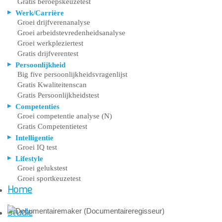
Gratis beroepskeuzetest
Werk/Carrière
Groei drijfverenanalyse
Groei arbeidstevredenheidsanalyse
Groei werkpleziertest
Gratis drijfverentest
Persoonlijkheid
Big five persoonlijkheidsvragenlijst
Gratis Kwaliteitenscan
Gratis Persoonlijkheidstest
Competenties
Groei competentie analyse (N)
Gratis Competentietest
Intelligentie
Groei IQ test
Lifestyle
Groei gelukstest
Groei sportkeuzetest
Home
Studie