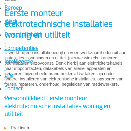
Beroep
Eerste monteur
Werk
elektrotechnische installaties
woning en utiliteit
Persoonlijkheid
Competenties
U werkt bij een installatiebedrijf en voert werkzaamheden uit aan
installaties in woningen en utiliteit (nieuwe winkels, kantoren,
Intelligentie
bedrijfshallen enzovoorts). Denk hierbij aan elektriciteitskabels
naar stopcontacten, datakabels van allerlei apparaten en
sensoren, bijvoorbeeld brandmelders. Uw taken zijn onder
Life
andere: installeren van elektronische installaties, opsporen van
fouten, repareren, onderhoud, begeleiden van medewerkers.
Contact
Persoonlijkheid Eerste monteur
elektrotechnische installaties woning en
utiliteit
Praktisch