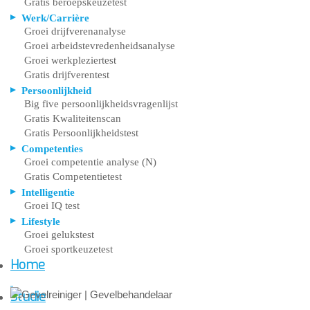
Gratis beroepskeuzetest
Werk/Carrière
Groei drijfverenanalyse
Groei arbeidstevredenheidsanalyse
Groei werkpleziertest
Gratis drijfverentest
Persoonlijkheid
Big five persoonlijkheidsvragenlijst
Gratis Kwaliteitenscan
Gratis Persoonlijkheidstest
Competenties
Groei competentie analyse (N)
Gratis Competentietest
Intelligentie
Groei IQ test
Lifestyle
Groei gelukstest
Groei sportkeuzetest
Home
Studie