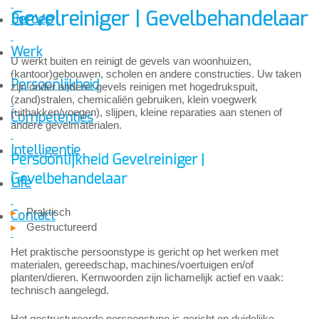
Gevelreiniger | Gevelbehandelaar
Beroep
Werk
U werkt buiten en reinigt de gevels van woonhuizen,
(kantoor)gebouwen, scholen en andere constructies. Uw taken
Persoonlijkheid
zijn onder andere: gevels reinigen met hogedrukspuit,
(zand)stralen, chemicaliën gebruiken, klein voegwerk
(uithakken/voegen), slijpen, kleine reparaties aan stenen of
Competenties
andere gevelmaterialen.
Intelligentie
Persoonlijkheid Gevelreiniger |
Gevelbehandelaar
Life
Praktisch
Contact
Gestructureerd
Het praktische persoonstype is gericht op het werken met
materialen, gereedschap, machines/voertuigen en/of
planten/dieren. Kernwoorden zijn lichamelijk actief en vaak:
technisch aangelegd.
Het gestructureerde persoonstype is gericht op duidelijke,