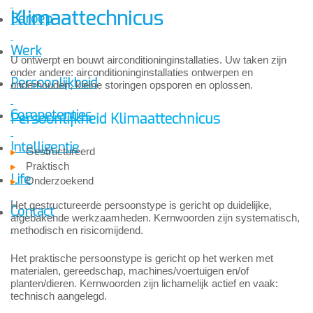
Klimaattechnicus
Beroep
Werk
U ontwerpt en bouwt airconditioninginstallaties. Uw taken zijn
onder andere: airconditioninginstallaties ontwerpen en
Persoonlijkheid
onderhouden, kleine storingen opsporen en oplossen.
Competenties
Persoonlijkheid Klimaattechnicus
Intelligentie
Gestructureerd
Praktisch
Life
Onderzoekend
Het gestructureerde persoonstype is gericht op duidelijke,
Contact
afgebakende werkzaamheden. Kernwoorden zijn systematisch,
methodisch en risicomijdend.
Het praktische persoonstype is gericht op het werken met
materialen, gereedschap, machines/voertuigen en/of
planten/dieren. Kernwoorden zijn lichamelijk actief en vaak:
technisch aangelegd.