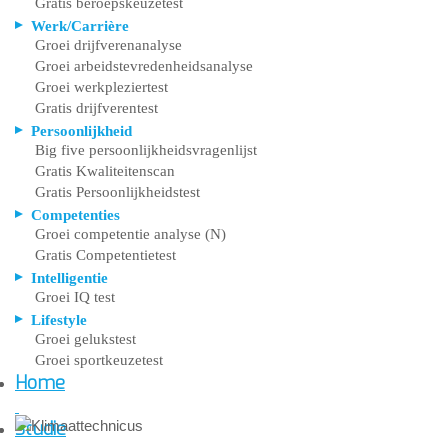
Gratis beroepskeuzetest
Werk/Carrière
Groei drijfverenanalyse
Groei arbeidstevredenheidsanalyse
Groei werkpleziertest
Gratis drijfverentest
Persoonlijkheid
Big five persoonlijkheidsvragenlijst
Gratis Kwaliteitenscan
Gratis Persoonlijkheidstest
Competenties
Groei competentie analyse (N)
Gratis Competentietest
Intelligentie
Groei IQ test
Lifestyle
Groei gelukstest
Groei sportkeuzetest
Home
Studie