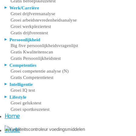
Gratis beroepskeuzetest
Werk/Carrière
Groei drijfverenanalyse
Groei arbeidstevredenheidsanalyse
Groei werkpleziertest
Gratis drijfverentest
Persoonlijkheid
Big five persoonlijkheidsvragenlijst
Gratis Kwaliteitenscan
Gratis Persoonlijkheidstest
Competenties
Groei competentie analyse (N)
Gratis Competentietest
Intelligentie
Groei IQ test
Lifestyle
Groei gelukstest
Groei sportkeuzetest
Home
Studie