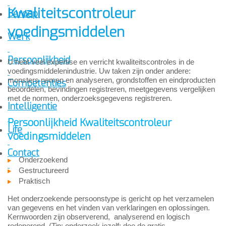
Kwaliteitscontroleur
Beroep
voedingsmiddelen
Werk
Persoonlijkheid
U hebt veel expertise en verricht kwaliteitscontroles in de
voedingsmiddelenindustrie. Uw taken zijn onder andere:
monsters nemen en analyseren, grondstoffen en eindproducten
Competenties
beoordelen, bevindingen registreren, meetgegevens vergelijken
met de normen, onderzoeksgegevens registreren.
Intelligentie
Persoonlijkheid Kwaliteitscontroleur
Life
voedingsmiddelen
Contact
Onderzoekend
Gestructureerd
Praktisch
Het onderzoekende persoonstype is gericht op het verzamelen
van gegevens en het vinden van verklaringen en oplossingen.
Kernwoorden zijn observerend, analyserend en logisch
redenerend. (Tip: onderzoek jezelf; doe de gratis