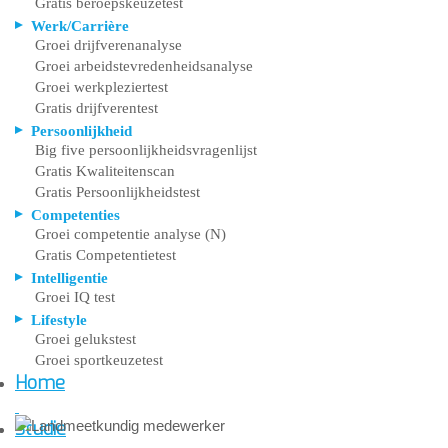
Gratis beroepskeuzetest
Werk/Carrière
Groei drijfverenanalyse
Groei arbeidstevredenheidsanalyse
Groei werkpleziertest
Gratis drijfverentest
Persoonlijkheid
Big five persoonlijkheidsvragenlijst
Gratis Kwaliteitenscan
Gratis Persoonlijkheidstest
Competenties
Groei competentie analyse (N)
Gratis Competentietest
Intelligentie
Groei IQ test
Lifestyle
Groei gelukstest
Groei sportkeuzetest
Home
Studie