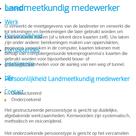
Landmeetkundig medewerker
Beroep
Werk
U verwerkt de meetgegevens van de landmeter en verwerkt die
tot tekeningen en berekeningen die later gebruikt worden om
Persoonlijkheid
kaarten van te maken (of u tekent deze kaarten zelf). Uw taken
zijn onder andere: berekeningen maken van oppervlakten,
gegevens verwerken in de computer, kaarten tekenen met
Competenties
behulp van computergestuurde tekenprogramma's kaarten die
gebruikt worden voor bijvoorbeeld bouw- of
Intelligentie
grondwerkzaamheden voor de aanleg van een weg of tunnel.
Life
Persoonlijkheid Landmeetkundig medewerker
Contact
Gestructureerd
Onderzoekend
Het gestructureerde persoonstype is gericht op duidelijke,
afgebakende werkzaamheden. Kernwoorden zijn systematisch,
methodisch en risicomijdend.
Het onderzoekende persoonstype is gericht op het verzamelen