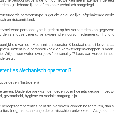
tische persoonstype is gericht op het werken met materialen, gereed
den zijn lichamelijk actief en vaak: technisch aangelegd.
tructureerde persoonstype is gericht op duidelijke, afgebakende we
sch en risicomijdend.
erzoekende persoonstype is gericht op het verzamelen van gegevens 
den zijn observerend, analyserend en logisch redenerend. (Tip: onde
onlijkheid van een Mechanisch operator B bestaat dus uit bovenstaan
ven. Inzicht in je persoonlijkheid en karaktereigenschappen is vaak bel
atie. Wil je meer weten over jouw "personality"? Lees dan verder in het 
ide tests.
tenties Mechanisch operator B
ructie geven (Instrueren)
ie geven: Duidelijke aanwijzingen geven over hoe iets gedaan moet wo
id, gezondheid, hygiene en sociale omgang zijn.
e beroepscompetenties hebt die hierboven worden beschreven, dan slui
ties (nog) niet dan kun je deze misschien ontwikkelen. Als je echt 