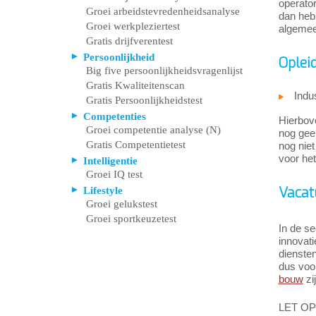
operator
Groei arbeidstevredenheidsanalyse
dan heb 
Groei werkpleziertest
algemee
Gratis drijfverentest
Persoonlijkheid
Oplei
Big five persoonlijkheidsvragenlijst
Gratis Kwaliteitenscan
Indu
Gratis Persoonlijkheidstest
Competenties
Hierbove
Groei competentie analyse (N)
nog geen
Gratis Competentietest
nog niet
voor het
Intelligentie
Groei IQ test
Vacat
Lifestyle
Groei gelukstest
Groei sportkeuzetest
In de se
innovat
dienste
dus voo
bouw
zi
LET OP: 