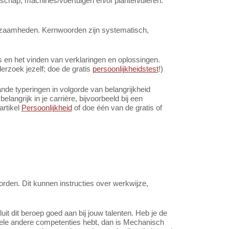
schap, machines/voertuigen en/of planten/dieren.
rkzaamheden. Kernwoorden zijn systematisch,
en het vinden van verklaringen en oplossingen.
rzoek jezelf; doe de gratis
persoonlijkheidstest
!)
de typeringen in volgorde van belangrijkheid
angrijk in je carrière, bijvoorbeeld bij een
artikel
Persoonlijkheid
of doe één van de gratis of
rden. Dit kunnen instructies over werkwijze,
t dit beroep goed aan bij jouw talenten. Heb je de
hele andere competenties hebt, dan is Mechanisch