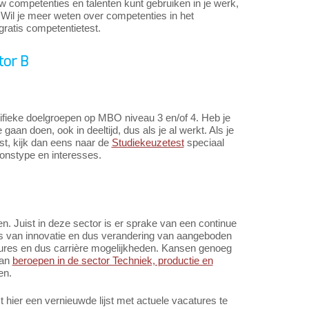
ouw competenties en talenten kunt gebruiken in je werk,
Wil je meer weten over competenties in het
gratis competentietest.
tor B
cifieke doelgroepen op MBO niveau 3 en/of 4. Heb je
n doen, ook in deeltijd, dus als je al werkt. Als je
ast, kijk dan eens naar de
Studiekeuzetest
speciaal
oonstype en interesses.
n. Juist in deze sector is er sprake van een continue
es van innovatie en dus verandering van aangeboden
tures en dus carrière mogelijkheden. Kansen genoeg
van
beroepen in de sector Techniek, productie en
en.
hier een vernieuwde lijst met actuele vacatures te