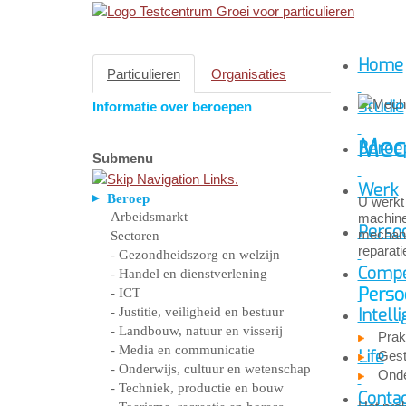
Home
Particulieren
Organisaties
Studie
Informatie over beroepen
Mec
Beroe
Submenu
Werk
Beroep
U werkt 
Arbeidsmarkt
machine-
Persoo
mechani
Sectoren
reparati
- Gezondheidszorg en welzijn
Compe
- Handel en dienstverlening
Perso
- ICT
- Justitie, veiligheid en bestuur
Intelli
- Landbouw, natuur en visserij
Prak
- Media en communicatie
Life
Gest
- Onderwijs, cultuur en wetenschap
Ond
- Techniek, productie en bouw
Conta