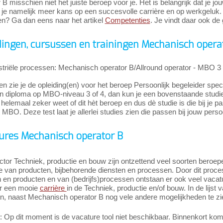
 B misschien niet het juiste beroep voor je. Het is belangrijk dat je j
je namelijk meer kans op een succesvolle carrière en op werkgeluk. 
n? Ga dan eens naar het artikel
Competenties
. Je vindt daar ook de 
dingen, cursussen en trainingen Mechanisch opera
striële processen: Mechanisch operator B/Allround operator - MBO 3
n zie je de opleiding(en) voor het beroep Persoonlijk begeleider spe
 diploma op MBO-niveau 3 of 4, dan kun je een bovenstaande studie gaa
 helemaal zeker weet of dit hèt beroep en dus dè studie is die bij je p
 MBO. Deze test laat je allerlei studies zien die passen bij jouw pers
ures Mechanisch operator B
ctor Techniek, productie en bouw zijn ontzettend veel soorten beroepe
ie van producten, bijbehorende diensten en processen. Door dit proc
n en producten en van (bedrijfs)processen ontstaan er ook veel vaca
r een mooie
carrière
in de Techniek, productie en/of bouw. In de lijst 
jn, naast Mechanisch operator B nog vele andere mogelijkheden te zi
Op dit moment is de vacature tool niet beschikbaar. Binnenkort komt 