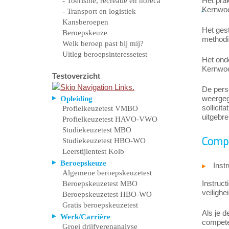
Het prak
- Toerisme, recreatie en horeca
Kernwoor
- Transport en logistiek
Kansberoepen
Het ges
Beroepskeuze
methodi
Welk beroep past bij mij?
Uitleg beroepsinteressetest
Het ond
Kernwoor
Testoverzicht
De perso
weergege
Opleiding
sollicit
Profielkeuzetest VMBO
uitgebre
Profielkeuzetest HAVO-VWO
Studiekeuzetest MBO
Compe
Studiekeuzetest HBO-WO
Leerstijlentest Kolb
Beroepskeuze
Inst
Algemene beroepskeuzetest
Instruct
Beroepskeuzetest MBO
veilighe
Beroepskeuzetest HBO-WO
Gratis beroepskeuzetest
Als je d
Werk/Carrière
competen
Groei drijfverenanalyse