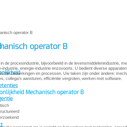
hanisch operator B
p
in de procesindustrie, bijvoorbeeld in de levensmiddelenindustrie, me
industrie, energie-industrie enzovoorts. U bedient diverse apparaten,
nlijkheid
sche bewerkingen en processen. Uw taken zijn onder andere: mechani
es, collega’s aansturen, efficiëntie vergroten, werken met software.
tenties
onlijkheid Mechanisch operator B
gentie
tisch
ructureerd
erzoekend
ct