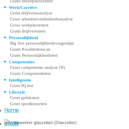
Gratis beroepskeuzetest
Werk/Carrière
Groei drijfverenanalyse
Groei arbeidstevredenheidsanalyse
Groei werkpleziertest
Gratis drijfverentest
Persoonlijkheid
Big five persoonlijkheidsvragenlijst
Gratis Kwaliteitenscan
Gratis Persoonlijkheidstest
Competenties
Groei competentie analyse (N)
Gratis Competentietest
Intelligentie
Groei IQ test
Lifestyle
Groei gelukstest
Groei sportkeuzetest
Home
Studie