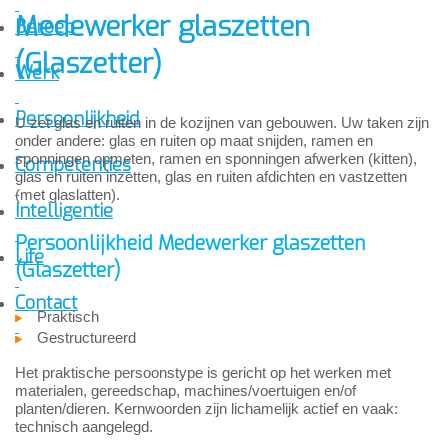
Medewerker glaszetten
Beroep
(Glaszetter)
Werk
Persoonlijkheid
U zet glas en ruiten in de kozijnen van gebouwen. Uw taken zijn
onder andere: glas en ruiten op maat snijden, ramen en
sponningen opmeten, ramen en sponningen afwerken (kitten),
Competenties
glas en ruiten inzetten, glas en ruiten afdichten en vastzetten
(met glaslatten).
Intelligentie
Persoonlijkheid Medewerker glaszetten
Life
(Glaszetter)
Contact
Praktisch
Gestructureerd
Het praktische persoonstype is gericht op het werken met
materialen, gereedschap, machines/voertuigen en/of
planten/dieren. Kernwoorden zijn lichamelijk actief en vaak:
technisch aangelegd.