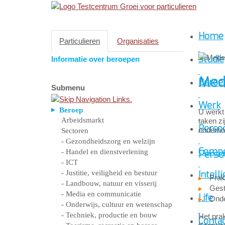
Home
Particulieren
Organisaties
Studie
Informatie over beroepen
Med
Beroe
Submenu
Werk
Beroep
U werkt
Arbeidsmarkt
taken z
Persoo
onderho
Sectoren
- Gezondheidszorg en welzijn
Compe
- Handel en dienstverlening
Perso
- ICT
- Justitie, veiligheid en bestuur
Intelli
Prak
- Landbouw, natuur en visserij
Gest
- Media en communicatie
Life
Ond
- Onderwijs, cultuur en wetenschap
- Techniek, productie en bouw
Het prak
Conta