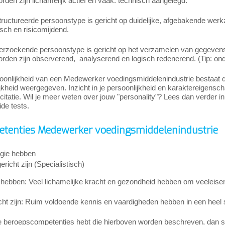
den zijn lichamelijk actief en vaak: technisch aangelegd.
tructureerde persoonstype is gericht op duidelijke, afgebakende we
sch en risicomijdend.
erzoekende persoonstype is gericht op het verzamelen van gegevens 
den zijn observerend, analyserend en logisch redenerend. (Tip: onde
oonlijkheid van een Medewerker voedingsmiddelenindustrie bestaat d
jkheid weergegeven. Inzicht in je persoonlijkheid en karaktereigenschap
icitatie. Wil je meer weten over jouw "personality"? Lees dan verder in
ide tests.
tenties Medewerker voedingsmiddelenindustrie
gie hebben
richt zijn (Specialistisch)
hebben: Veel lichamelijke kracht en gezondheid hebben om veeleisende
cht zijn: Ruim voldoende kennis en vaardigheden hebben in een heel 
e beroepscompetenties hebt die hierboven worden beschreven, dan slui