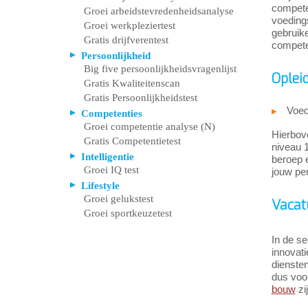
compete
Groei arbeidstevredenheidsanalyse
voedings
Groei werkpleziertest
gebruike
Gratis drijfverentest
compete
Persoonlijkheid
Big five persoonlijkheidsvragenlijst
Oplei
Gratis Kwaliteitenscan
Gratis Persoonlijkheidstest
Voed
Competenties
Groei competentie analyse (N)
Hierbov
Gratis Competentietest
niveau 1
Intelligentie
beroep e
Groei IQ test
jouw pe
Lifestyle
Groei gelukstest
Vacat
Groei sportkeuzetest
In de se
innovat
dienste
dus voo
bouw
zi