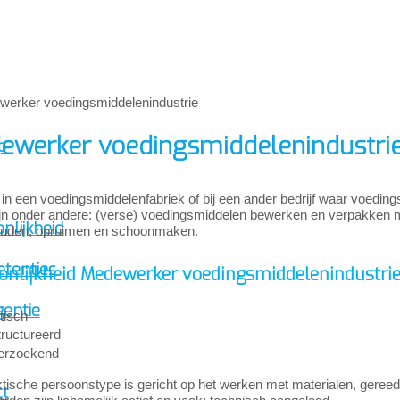
ewerker voedingsmiddelenindustri
p
 in een voedingsmiddelenfabriek of bij een ander bedrijf waar voed
ijn onder andere: (verse) voedingsmiddelen bewerken en verpakken 
nlijkheid
uden, opruimen en schoonmaken.
tenties
onlijkheid Medewerker voedingsmiddelenindustri
gentie
tisch
ructureerd
erzoekend
tische persoonstype is gericht op het werken met materialen, gereed
ct