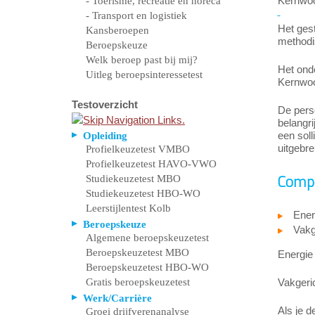
Kernwoor
- Toerisme, recreatie en horeca
- Transport en logistiek
Het ges
Kansberoepen
methodi
Beroepskeuze
Welk beroep past bij mij?
Het ond
Uitleg beroepsinteressetest
Kernwoor
Testoverzicht
De pers
belangri
een soll
Opleiding
uitgebre
Profielkeuzetest VMBO
Profielkeuzetest HAVO-VWO
Studiekeuzetest MBO
Compe
Studiekeuzetest HBO-WO
Leerstijlentest Kolb
Ener
Beroepskeuze
Vakge
Algemene beroepskeuzetest
Beroepskeuzetest MBO
Energie 
Beroepskeuzetest HBO-WO
Gratis beroepskeuzetest
Vakgeri
Werk/Carrière
Als je d
Groei drijfverenanalyse