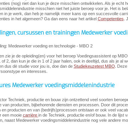
nties (nog) niet dan kun je deze misschien ontwikkelen. Als je echt
middelenindustrie misschien niet het juiste beroep voor je. Het is bel
n in je werk, dan heb je namelijk meer kans op een succesvolle carr
nties in het algemeen? Ga dan eens naar het artikel
Competenties
. 
dingen, cursussen en trainingen Medewerker voed
ing: Medewerker voeding en technologie - MBO 2
en zie je de opleiding(en) voor het beroep Voedingsassistent op MB
 of 2, dan kun je die in 1 of 2 jaar halen, ook in deeltijd, dus als je al 
n dus dè studie voor jou is, doe dan de
Studiekeuzetest MBO
. Deze 
rsoonstype en interesses.
ures Medewerker voedingsmiddelenindustrie
ctor Techniek, productie en bouw zijn ontzettend veel soorten beroepe
ie van producten, bijbehorende diensten en processen. Door dit proc
n en producten en van (bedrijfs)processen ontstaan er ook veel vaca
r een mooie
carrière
in de Techniek, productie en/of bouw. In de lijst 
jn, naast Medewerker voedingsmiddelenindustrie nog vele andere mog