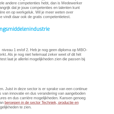
 hele andere competenties hebt, dan is Medewerker
angrijk dat je jouw competenties en talenten kunt
ière en op werkgeluk. Wil je meer weten over
Je vindt daar ook de gratis competentietest.
ingsmiddelenindustrie
O niveau 1 en/of 2. Heb je nog geen diploma op MBO-
werkt. Als je nog niet helemaal zeker weet of dit hèt
test laat je allerlei mogelijkheden zien die passen bij
n. Juist in deze sector is er sprake van een continue
es van innovatie en dus verandering van aangeboden
tures en dus carrière mogelijkheden. Kansen genoeg
van
beroepen in de sector Techniek, productie en
elijkheden te zien.