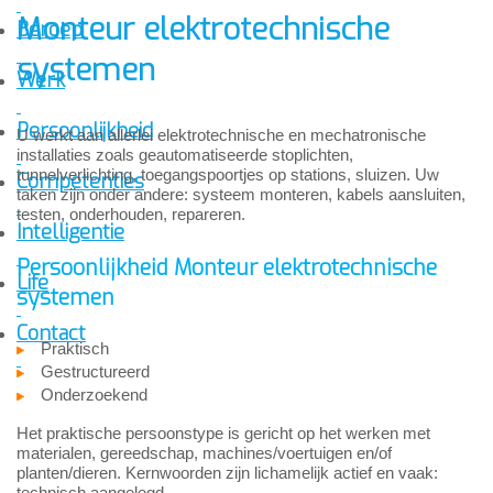
Monteur elektrotechnische
Beroep
systemen
Werk
Persoonlijkheid
U werkt aan allerlei elektrotechnische en mechatronische
installaties zoals geautomatiseerde stoplichten,
tunnelverlichting, toegangspoortjes op stations, sluizen. Uw
Competenties
taken zijn onder andere: systeem monteren, kabels aansluiten,
testen, onderhouden, repareren.
Intelligentie
Persoonlijkheid Monteur elektrotechnische
Life
systemen
Contact
Praktisch
Gestructureerd
Onderzoekend
Het praktische persoonstype is gericht op het werken met
materialen, gereedschap, machines/voertuigen en/of
planten/dieren. Kernwoorden zijn lichamelijk actief en vaak:
technisch aangelegd.