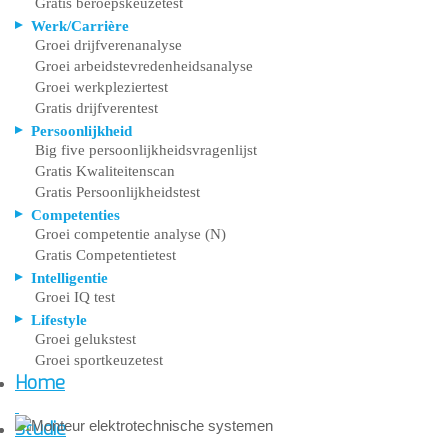
Gratis beroepskeuzetest
Werk/Carrière
Groei drijfverenanalyse
Groei arbeidstevredenheidsanalyse
Groei werkpleziertest
Gratis drijfverentest
Persoonlijkheid
Big five persoonlijkheidsvragenlijst
Gratis Kwaliteitenscan
Gratis Persoonlijkheidstest
Competenties
Groei competentie analyse (N)
Gratis Competentietest
Intelligentie
Groei IQ test
Lifestyle
Groei gelukstest
Groei sportkeuzetest
Home
Studie