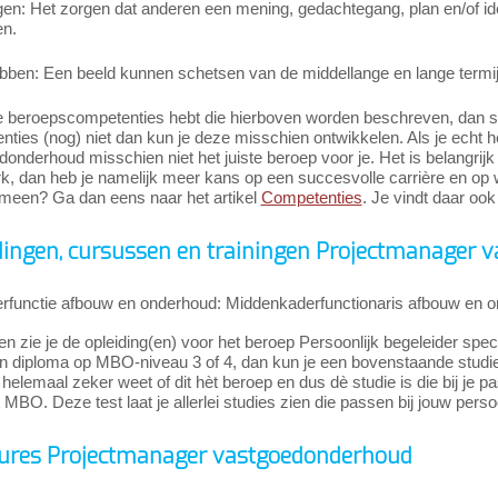
gen: Het zorgen dat anderen een mening, gedachtegang, plan en/of id
en.
bben: Een beeld kunnen schetsen van de middellange en lange termijn 
e beroepscompetenties hebt die hierboven worden beschreven, dan slui
ties (nog) niet dan kun je deze misschien ontwikkelen. Als je echt 
onderhoud misschien niet het juiste beroep voor je. Het is belangrijk
rk, dan heb je namelijk meer kans op een succesvolle carrière en op
emeen? Ga dan eens naar het artikel
Competenties
. Je vindt daar ook
dingen, cursussen en trainingen Projectmanager
rfunctie afbouw en onderhoud: Middenkaderfunctionaris afbouw en 
n zie je de opleiding(en) voor het beroep Persoonlijk begeleider spe
 diploma op MBO-niveau 3 of 4, dan kun je een bovenstaande studie gaa
 helemaal zeker weet of dit hèt beroep en dus dè studie is die bij je p
 MBO. Deze test laat je allerlei studies zien die passen bij jouw pers
ures Projectmanager vastgoedonderhoud