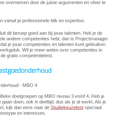
ee overnemen door de juiste argumenten en sfeer te
vanuit je professionele blik en expertise.
t dit beroep goed aan bij jouw talenten. Heb je de
hele andere competenties hebt, dan is Projectmanager
 dat je jouw competenties en talenten kunt gebruiken
 werkgeluk. Wil je meer weten over competenties in
 de gratis competentietest.
 vastgoedonderhoud
onderhoud - MBO 4
cifieke doelgroepen op MBO niveau 3 en/of 4. Heb je
n doen, ook in deeltijd, dus als je al werkt. Als je
ast, kijk dan eens naar de
Studiekeuzetest
speciaal
oonstype en interesses.