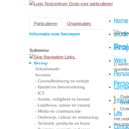
Home
Particulieren
Organisaties
Studie
Informatie over beroepen
Pro
Beroe
Submenu
Werk
Beroep
U werkt 
Arbeidsmarkt
opstelle
Persoo
Sectoren
- Gezondheidszorg en welzijn
Perso
Compe
- Handel en dienstverlening
- ICT
Ond
- Justitie, veiligheid en bestuur
Intelli
Gest
- Landbouw, natuur en visserij
Ond
- Media en communicatie
Life
- Onderwijs, cultuur en wetenschap
Het onde
- Techniek, productie en bouw
risicon
Conta