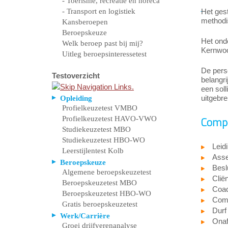
- Toerisme, recreatie en horeca
- Transport en logistiek
Het ges
methodi
Kansberoepen
Beroepskeuze
Het ond
Welk beroep past bij mij?
Kernwoor
Uitleg beroepsinteressetest
De pers
Testoverzicht
belangri
een soll
uitgebre
Opleiding
Profielkeuzetest VMBO
Profielkeuzetest HAVO-VWO
Compe
Studiekeuzetest MBO
Studiekeuzetest HBO-WO
Leid
Leerstijlentest Kolb
Asser
Beroepskeuze
Beslu
Algemene beroepskeuzetest
Cliën
Beroepskeuzetest MBO
Coa
Beroepskeuzetest HBO-WO
Comm
Gratis beroepskeuzetest
Durf
Werk/Carrière
Onaf
Groei drijfverenanalyse