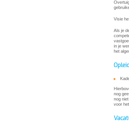
Overtui
gebruik
Visie he
Als je d
competen
vastgoed
in je we
het alg
Oplei
Kade
Hierbove
nog geen
nog niet
voor het
Vacat