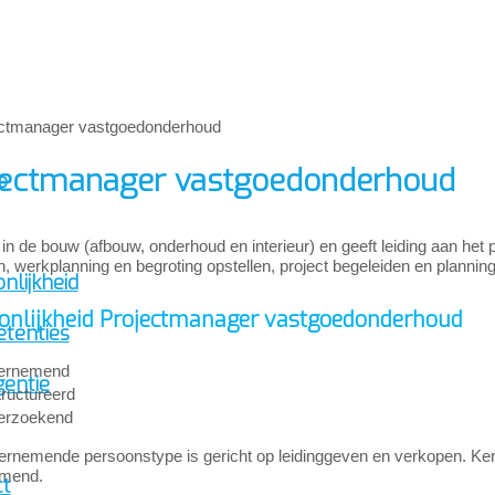
jectmanager vastgoedonderhoud
p
in de bouw (afbouw, onderhoud en interieur) en geeft leiding aan het 
n, werkplanning en begroting opstellen, project begeleiden en plann
nlijkheid
onlijkheid Projectmanager vastgoedonderhoud
tenties
ernemend
gentie
ructureerd
erzoekend
rnemende persoonstype is gericht op leidinggeven en verkopen. Kernw
emend.
ct