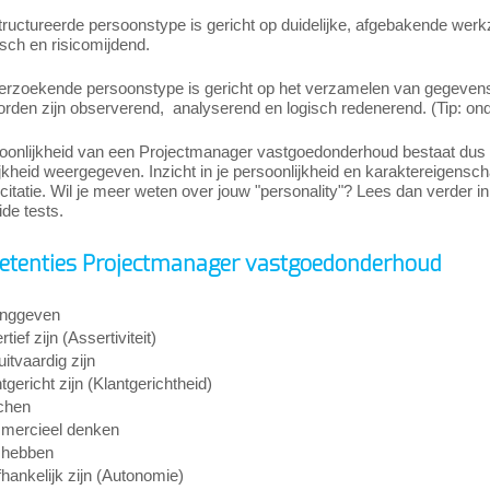
tructureerde persoonstype is gericht op duidelijke, afgebakende we
sch en risicomijdend.
erzoekende persoonstype is gericht op het verzamelen van gegevens 
den zijn observerend, analyserend en logisch redenerend. (Tip: onde
oonlijkheid van een Projectmanager vastgoedonderhoud bestaat dus u
jkheid weergegeven. Inzicht in je persoonlijkheid en karaktereigenschap
icitatie. Wil je meer weten over jouw "personality"? Lees dan verder in
ide tests.
tenties Projectmanager vastgoedonderhoud
inggeven
tief zijn (Assertiviteit)
itvaardig zijn
tgericht zijn (Klantgerichtheid)
chen
ercieel denken
 hebben
hankelijk zijn (Autonomie)