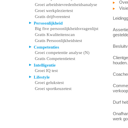
Over
Groei arbeidstevredenheidsanalyse
Visi
Groei werkpleziertest
Gratis drijfverentest
Leidingg
Persoonlijkheid
Big five persoonlijkheidsvragenlijst
Assertie
Gratis Kwaliteitenscan
gestelde
Gratis Persoonlijkheidstest
Besluitv
Competenties
Groei competentie analyse (N)
Clientge
Gratis Competentietest
houden.
Intelligentie
Groei IQ test
Coachen:
Lifestyle
Groei gelukstest
Commerc
Groei sportkeuzetest
verkoop
Durf heb
Onafhank
werk goe