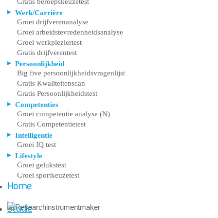
Gratis beroepskeuzetest
Werk/Carrière
Groei drijfverenanalyse
Groei arbeidstevredenheidsanalyse
Groei werkpleziertest
Gratis drijfverentest
Persoonlijkheid
Big five persoonlijkheidsvragenlijst
Gratis Kwaliteitenscan
Gratis Persoonlijkheidstest
Competenties
Groei competentie analyse (N)
Gratis Competentietest
Intelligentie
Groei IQ test
Lifestyle
Groei gelukstest
Groei sportkeuzetest
Home
Studie