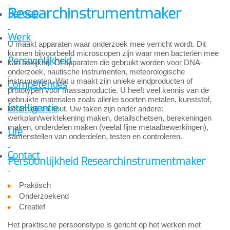
Researchinstrumentmaker
Beroep
Werk
U maakt apparaten waar onderzoek mee verricht wordt. Dit
kunnen bijvoorbeeld microscopen zijn waar men bacteriën mee
Persoonlijkheid
kan bekijken. Of apparaten die gebruikt worden voor DNA-
onderzoek, nautische instrumenten, meteorologische
instrumenten. Wat u maakt zijn unieke eindproducten of
Competenties
prototypen voor massaproductie. U heeft veel kennis van de
gebruikte materialen zoals allerlei soorten metalen, kunststof,
Intelligentie
keramiek en hout. Uw taken zijn onder andere:
werkplan/werktekening maken, detailschetsen, berekeningen
maken, onderdelen maken (veelal fijne metaalbewerkingen),
Life
samenstellen van onderdelen, testen en controleren.
Contact
Persoonlijkheid Researchinstrumentmaker
Praktisch
Onderzoekend
Creatief
Het praktische persoonstype is gericht op het werken met