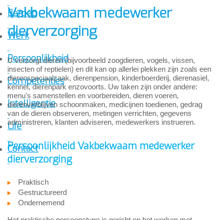
Vakbekwaam medewerker
Beroep
dierverzorging
Werk
Persoonlijkheid
U verzorgt dieren (bijvoorbeeld zoogdieren, vogels, vissen,
insecten of reptielen) en dit kan op allerlei plekken zijn zoals een
dierenspeciaalzaak, dierenpension, kinderboerderij, dierenasiel,
Competenties
kennel, dierenpark enzovoorts. Uw taken zijn onder andere:
menu's samenstellen en voorbereiden, dieren voeren,
Intelligentie
dierenverblijven schoonmaken, medicijnen toedienen, gedrag
van de dieren observeren, metingen verrichten, gegevens
administreren, klanten adviseren, medewerkers instrueren.
Life
Persoonlijkheid Vakbekwaam medewerker
Contact
dierverzorging
Praktisch
Gestructureerd
Ondernemend
Het praktische persoonstype is gericht op het werken met