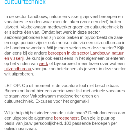
cultuurtechniek
In de sector Landbouw, natuur en visserij zijn veel beroepen en
vacatures te vinden waar men de taken (voor een deel) buiten
uitvoert. Vakbekwaam medewerker groen en cultuurtechniek is
er slechts één van. Omdat het werk in deze sector
seizoensgebonden kan zijn door pieken in bijvoorbeeld de zaai-
en oogstperiode zijn er ook mensen die via een uitzendbureau in
de Landbouw werken. Wil je meer weten over deze sector? Kijk
dan eens bij de andere
beroepen in de sector Landbouw, natuur
en visserij
. Je kunt je ook eerst eens in het algemeen oriënteren
op het vinden van
werk
of bijvoorbeeld meer lezen over wat een
uitzendbureau
voor jou kan betekenen als je werk in deze sector
wilt uitproberen.
LET OP: Op dit moment is de vacature tool niet beschikbaar.
Binnenkort komt hier een vernieuwde lijst met actuele vacatures
te staan voor Vakbekwaam medewerker groen en
cultuurtechniek. Excuses voor het ongemak!
Wil je hulp bij het vinden van de juiste baan? Denk dan eens aan
een uitgebreide algemene
beroepentest
. Dan zie je puur op
basis van jouw persoonlijkheid, 100 passende beroepen per
opleidingsniveau.