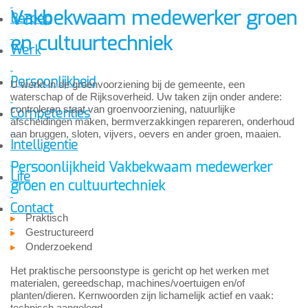
Vakbekwaam medewerker groen
Beroep
en cultuurtechniek
Werk
Persoonlijkheid
U werkt in de groenvoorziening bij de gemeente, een
waterschap of de Rijksoverheid. Uw taken zijn onder andere:
controleren staat van groenvoorziening, natuurlijke
Competenties
afscheidingen maken, bermverzakkingen repareren, onderhoud
aan bruggen, sloten, vijvers, oevers en ander groen, maaien.
Intelligentie
Persoonlijkheid Vakbekwaam medewerker
Life
groen en cultuurtechniek
Contact
Praktisch
Gestructureerd
Onderzoekend
Het praktische persoonstype is gericht op het werken met
materialen, gereedschap, machines/voertuigen en/of
planten/dieren. Kernwoorden zijn lichamelijk actief en vaak:
technisch aangelegd.