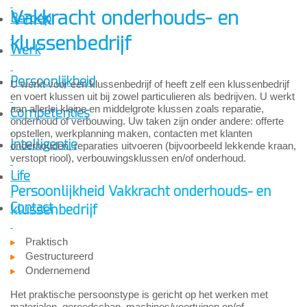
Vakkracht onderhouds- en
Beroep
klussenbedrijf
Werk
Persoonlijkheid
U werkt voor een klussenbedrijf of heeft zelf een klussenbedrijf
en voert klussen uit bij zowel particulieren als bedrijven. U werkt
aan allerlei kleine en middelgrote klussen zoals reparatie,
Competenties
onderhoud of verbouwing. Uw taken zijn onder andere: offerte
opstellen, werkplanning maken, contacten met klanten
Intelligentie
onderhouden, reparaties uitvoeren (bijvoorbeeld lekkende kraan,
verstopt riool), verbouwingsklussen en/of onderhoud.
Life
Persoonlijkheid Vakkracht onderhouds- en
Contact
klussenbedrijf
Praktisch
Gestructureerd
Ondernemend
Het praktische persoonstype is gericht op het werken met
materialen, gereedschap, machines/voertuigen en/of