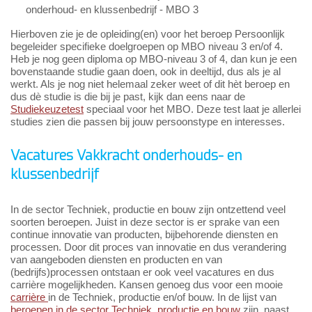
onderhoud- en klussenbedrijf - MBO 3
Hierboven zie je de opleiding(en) voor het beroep Persoonlijk
begeleider specifieke doelgroepen op MBO niveau 3 en/of 4.
Heb je nog geen diploma op MBO-niveau 3 of 4, dan kun je een
bovenstaande studie gaan doen, ook in deeltijd, dus als je al
werkt. Als je nog niet helemaal zeker weet of dit hèt beroep en
dus dè studie is die bij je past, kijk dan eens naar de
Studiekeuzetest
speciaal voor het MBO. Deze test laat je allerlei
studies zien die passen bij jouw persoonstype en interesses.
Vacatures Vakkracht onderhouds- en
klussenbedrijf
In de sector Techniek, productie en bouw zijn ontzettend veel
soorten beroepen. Juist in deze sector is er sprake van een
continue innovatie van producten, bijbehorende diensten en
processen. Door dit proces van innovatie en dus verandering
van aangeboden diensten en producten en van
(bedrijfs)processen ontstaan er ook veel vacatures en dus
carrière mogelijkheden. Kansen genoeg dus voor een mooie
carrière
in de Techniek, productie en/of bouw. In de lijst van
beroepen in de sector Techniek, productie en bouw
zijn, naast