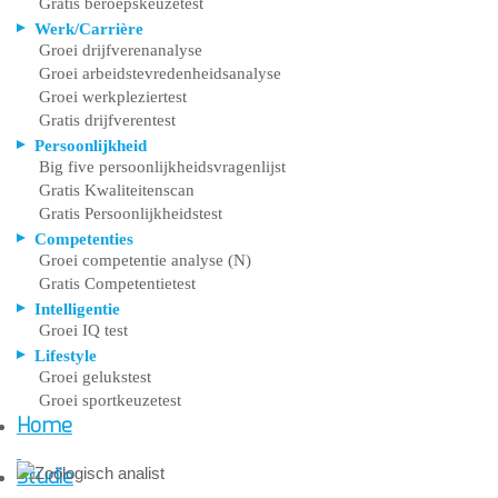
Gratis beroepskeuzetest
Werk/Carrière
Groei drijfverenanalyse
Groei arbeidstevredenheidsanalyse
Groei werkpleziertest
Gratis drijfverentest
Persoonlijkheid
Big five persoonlijkheidsvragenlijst
Gratis Kwaliteitenscan
Gratis Persoonlijkheidstest
Competenties
Groei competentie analyse (N)
Gratis Competentietest
Intelligentie
Groei IQ test
Lifestyle
Groei gelukstest
Groei sportkeuzetest
Home
Studie