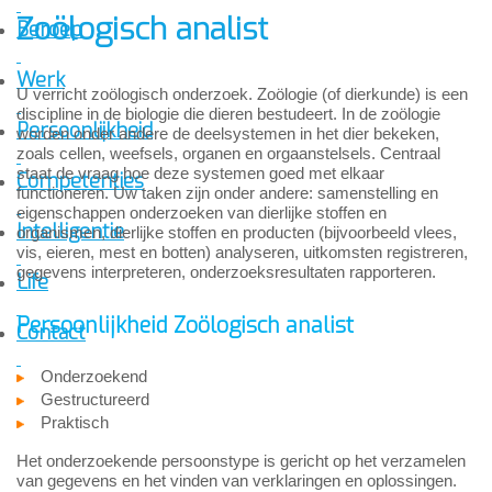
Zoölogisch analist
Beroep
Werk
U verricht zoölogisch onderzoek. Zoölogie (of dierkunde) is een
discipline in de biologie die dieren bestudeert. In de zoölogie
Persoonlijkheid
worden onder andere de deelsystemen in het dier bekeken,
zoals cellen, weefsels, organen en orgaanstelsels. Centraal
staat de vraag hoe deze systemen goed met elkaar
Competenties
functioneren. Uw taken zijn onder andere: samenstelling en
eigenschappen onderzoeken van dierlijke stoffen en
Intelligentie
organismen, dierlijke stoffen en producten (bijvoorbeeld vlees,
vis, eieren, mest en botten) analyseren, uitkomsten registreren,
gegevens interpreteren, onderzoeksresultaten rapporteren.
Life
Persoonlijkheid Zoölogisch analist
Contact
Onderzoekend
Gestructureerd
Praktisch
Het onderzoekende persoonstype is gericht op het verzamelen
van gegevens en het vinden van verklaringen en oplossingen.