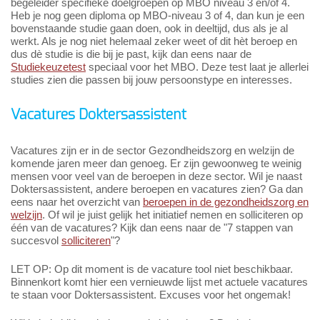
begeleider specifieke doelgroepen op MBO niveau 3 en/of 4.
Heb je nog geen diploma op MBO-niveau 3 of 4, dan kun je een
bovenstaande studie gaan doen, ook in deeltijd, dus als je al
werkt. Als je nog niet helemaal zeker weet of dit hèt beroep en
dus dè studie is die bij je past, kijk dan eens naar de
Studiekeuzetest
speciaal voor het MBO. Deze test laat je allerlei
studies zien die passen bij jouw persoonstype en interesses.
Vacatures Doktersassistent
Vacatures zijn er in de sector Gezondheidszorg en welzijn de
komende jaren meer dan genoeg. Er zijn gewoonweg te weinig
mensen voor veel van de beroepen in deze sector. Wil je naast
Doktersassistent, andere beroepen en vacatures zien? Ga dan
eens naar het overzicht van
beroepen in de gezondheidszorg en
welzijn
. Of wil je juist gelijk het initiatief nemen en solliciteren op
één van de vacatures? Kijk dan eens naar de "7 stappen van
succesvol
solliciteren
"?
LET OP: Op dit moment is de vacature tool niet beschikbaar.
Binnenkort komt hier een vernieuwde lijst met actuele vacatures
te staan voor Doktersassistent. Excuses voor het ongemak!