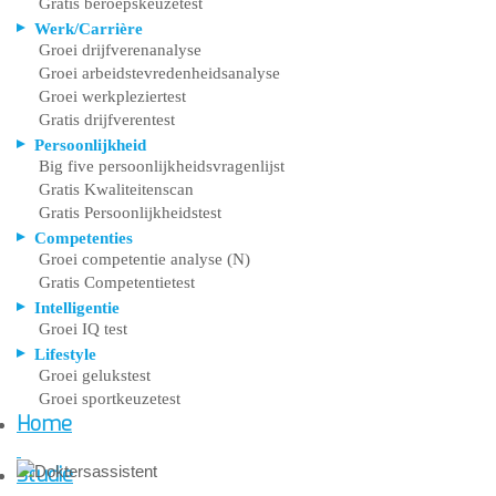
Gratis beroepskeuzetest
Werk/Carrière
Groei drijfverenanalyse
Groei arbeidstevredenheidsanalyse
Groei werkpleziertest
Gratis drijfverentest
Persoonlijkheid
Big five persoonlijkheidsvragenlijst
Gratis Kwaliteitenscan
Gratis Persoonlijkheidstest
Competenties
Groei competentie analyse (N)
Gratis Competentietest
Intelligentie
Groei IQ test
Lifestyle
Groei gelukstest
Groei sportkeuzetest
Home
Studie