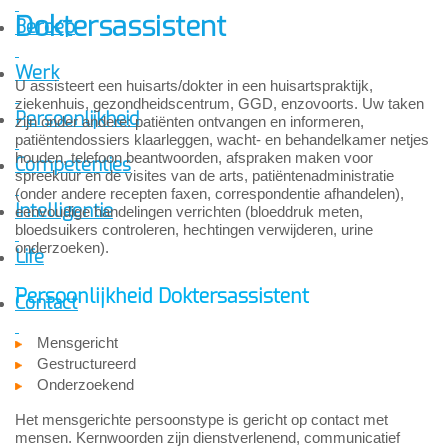
Doktersassistent
Beroep
Werk
U assisteert een huisarts/dokter in een huisartspraktijk,
ziekenhuis, gezondheidscentrum, GGD, enzovoorts. Uw taken
Persoonlijkheid
zijn onder andere: patiënten ontvangen en informeren,
patiëntendossiers klaarleggen, wacht- en behandelkamer netjes
houden, telefoon beantwoorden, afspraken maken voor
Competenties
spreekuur en de visites van de arts, patiëntenadministratie
(onder andere recepten faxen, correspondentie afhandelen),
Intelligentie
eenvoudige handelingen verrichten (bloeddruk meten,
bloedsuikers controleren, hechtingen verwijderen, urine
onderzoeken).
Life
Persoonlijkheid Doktersassistent
Contact
Mensgericht
Gestructureerd
Onderzoekend
Het mensgerichte persoonstype is gericht op contact met
mensen. Kernwoorden zijn dienstverlenend, communicatief