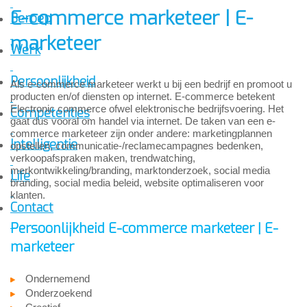
E-commerce marketeer | E-
Beroep
marketeer
Werk
Persoonlijkheid
Als e-commerce marketeer werkt u bij een bedrijf en promoot u
producten en/of diensten op internet. E-commerce betekent
Electronic commerce ofwel elektronische bedrijfsvoering. Het
Competenties
gaat dus vooral om handel via internet. De taken van een e-
commerce marketeer zijn onder andere: marketingplannen
Intelligentie
opstellen, communicatie-/reclamecampagnes bedenken,
verkoopafspraken maken, trendwatching,
merkontwikkeling/branding, marktonderzoek, social media
Life
branding, social media beleid, website optimaliseren voor
klanten.
Contact
Persoonlijkheid E-commerce marketeer | E-
marketeer
Ondernemend
Onderzoekend