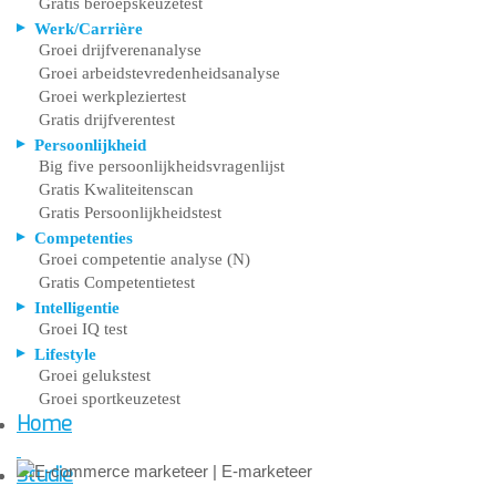
Gratis beroepskeuzetest
Werk/Carrière
Groei drijfverenanalyse
Groei arbeidstevredenheidsanalyse
Groei werkpleziertest
Gratis drijfverentest
Persoonlijkheid
Big five persoonlijkheidsvragenlijst
Gratis Kwaliteitenscan
Gratis Persoonlijkheidstest
Competenties
Groei competentie analyse (N)
Gratis Competentietest
Intelligentie
Groei IQ test
Lifestyle
Groei gelukstest
Groei sportkeuzetest
Home
Studie