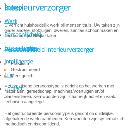
Interieurverzorger
Beroep
Werk
U verricht huishoudelijk werk bij mensen thuis. Uw taken zijn
onder andere: stofzuigen, dweilen, sanitair schoonmaken en
Persoonlijkheid
andere huishoudelijke taken.
Competenties
Persoonlijkheid Interieurverzorger
Intelligentie
Praktisch
Gestructureerd
Life
Mensgericht
Het praktische persoonstype is gericht op het werken met
Contact
materialen, gereedschap, machines/voertuigen en/of
planten/dieren. Kernwoorden zijn lichamelijk actief en vaak:
technisch aangelegd.
Het gestructureerde persoonstype is gericht op duidelijke,
afgebakende werkzaamheden. Kernwoorden zijn systematisch,
methodisch en risicomijdend.