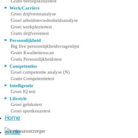
Gratis beroepskeuzetest
Werk/Carrière
Groei drijfverenanalyse
Groei arbeidstevredenheidsanalyse
Groei werkpleziertest
Gratis drijfverentest
Persoonlijkheid
Big five persoonlijkheidsvragenlijst
Gratis Kwaliteitenscan
Gratis Persoonlijkheidstest
Competenties
Groei competentie analyse (N)
Gratis Competentietest
Intelligentie
Groei IQ test
Lifestyle
Groei gelukstest
Groei sportkeuzetest
Home
Studie