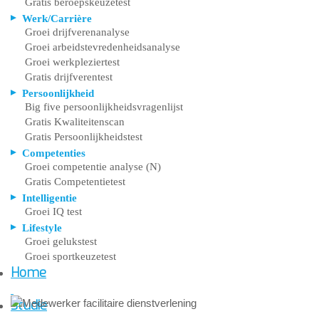
Gratis beroepskeuzetest
Werk/Carrière
Groei drijfverenanalyse
Groei arbeidstevredenheidsanalyse
Groei werkpleziertest
Gratis drijfverentest
Persoonlijkheid
Big five persoonlijkheidsvragenlijst
Gratis Kwaliteitenscan
Gratis Persoonlijkheidstest
Competenties
Groei competentie analyse (N)
Gratis Competentietest
Intelligentie
Groei IQ test
Lifestyle
Groei gelukstest
Groei sportkeuzetest
Home
Studie