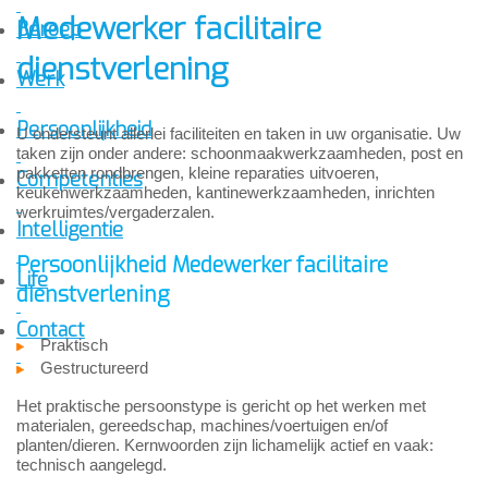
Medewerker facilitaire
Beroep
dienstverlening
Werk
Persoonlijkheid
U ondersteunt allerlei faciliteiten en taken in uw organisatie. Uw
taken zijn onder andere: schoonmaakwerkzaamheden, post en
pakketten rondbrengen, kleine reparaties uitvoeren,
Competenties
keukenwerkzaamheden, kantinewerkzaamheden, inrichten
werkruimtes/vergaderzalen.
Intelligentie
Persoonlijkheid Medewerker facilitaire
Life
dienstverlening
Contact
Praktisch
Gestructureerd
Het praktische persoonstype is gericht op het werken met
materialen, gereedschap, machines/voertuigen en/of
planten/dieren. Kernwoorden zijn lichamelijk actief en vaak:
technisch aangelegd.