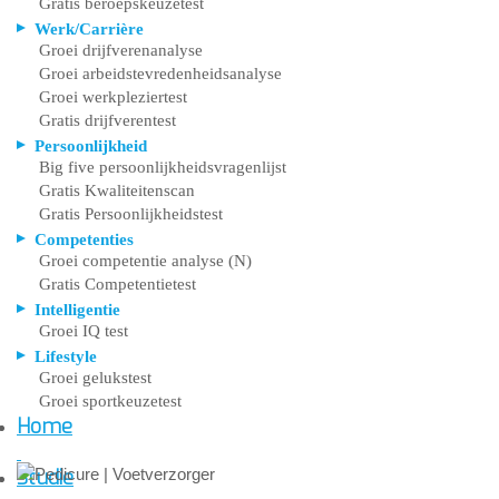
Gratis beroepskeuzetest
Werk/Carrière
Groei drijfverenanalyse
Groei arbeidstevredenheidsanalyse
Groei werkpleziertest
Gratis drijfverentest
Persoonlijkheid
Big five persoonlijkheidsvragenlijst
Gratis Kwaliteitenscan
Gratis Persoonlijkheidstest
Competenties
Groei competentie analyse (N)
Gratis Competentietest
Intelligentie
Groei IQ test
Lifestyle
Groei gelukstest
Groei sportkeuzetest
Home
Studie