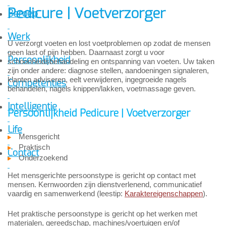
Pedicure | Voetverzorger
Beroep
Werk
U verzorgt voeten en lost voetproblemen op zodat de mensen
geen last of pijn hebben. Daarnaast zorgt u voor
Persoonlijkheid
schoonheidsbehandeling en ontspanning van voeten. Uw taken
zijn onder andere: diagnose stellen, aandoeningen signaleren,
klanten adviseren, eelt verwijderen, ingegroeide nagels
Competenties
behandelen, nagels knippen/lakken, voetmassage geven.
Intelligentie
Persoonlijkheid Pedicure | Voetverzorger
Life
Mensgericht
Praktisch
Contact
Onderzoekend
Het mensgerichte persoonstype is gericht op contact met
mensen. Kernwoorden zijn dienstverlenend, communicatief
vaardig en samenwerkend (leestip:
Karaktereigenschappen
).
Het praktische persoonstype is gericht op het werken met
materialen, gereedschap, machines/voertuigen en/of