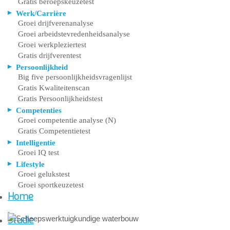
Gratis beroepskeuzetest
Werk/Carrière
Groei drijfverenanalyse
Groei arbeidstevredenheidsanalyse
Groei werkpleziertest
Gratis drijfverentest
Persoonlijkheid
Big five persoonlijkheidsvragenlijst
Gratis Kwaliteitenscan
Gratis Persoonlijkheidstest
Competenties
Groei competentie analyse (N)
Gratis Competentietest
Intelligentie
Groei IQ test
Lifestyle
Groei gelukstest
Groei sportkeuzetest
Home
Studie