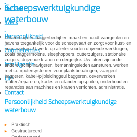
Scheepswerktuigkundige
Beroep
waterbouw
Werk
Persoonlijkheid
U werkt bij een baggerbedrijf en maakt en houdt vaargeulen en
havens toegankelijk voor de scheepvaart en zorgt voor kust- en
oeverwerken. U werkt op allerlei soorten drijvende werktuigen,
Competenties
zoals baggermolens, sleephoppers, cutterzuigers, stationaire
zuigers, drijvende kranen en dergelijke. Uw taken zijn onder
Intelligentie
andere: schip navigeren, bemanningsleden aansturen, werken
met computersystemen voor plaatsbepalingen, vaargeul
baggeren, kabel-/pijpleidinggeul baggeren, oeverwerken
Life
maken/repareren, kades en eilanden opspuiten, onderhoud en
reparaties aan machines en kranen verrichten, administratie.
Contact
Persoonlijkheid Scheepswerktuigkundige
waterbouw
Praktisch
Gestructureerd