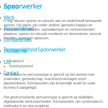
Spoorwerker
Beroep
Werk
U legt nieuwe sporen en wissels aan en onderhoudt bestaande
sporen. Uw taken zijn onder andere: gereedschappen en
Persoonlijkheid
materialen verzamelen, signaallampen en verkeersborden
plaatsen, sporen en wissels monteren en demonteren, wissels
afstellen, storingen oplossen.
Competenties
Persoonlijkheid Spoorwerker
Intelligentie
Praktisch
Life
Gestructureerd
Contact
Het praktische persoonstype is gericht op het werken met
materialen, gereedschap, machines/voertuigen en/of
planten/dieren. Kernwoorden zijn lichamelijk actief en vaak:
technisch aangelegd.
Het gestructureerde persoonstype is gericht op duidelijke,
afgebakende werkzaamheden. Kernwoorden zijn systematisch,
methodisch en risicomijdend.