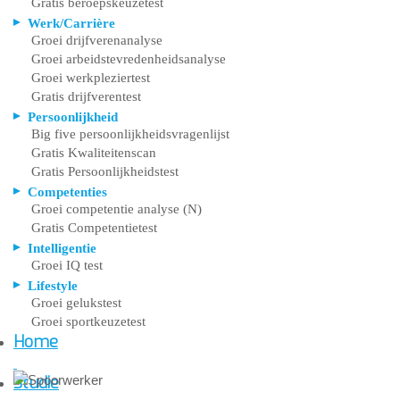
Gratis beroepskeuzetest
Werk/Carrière
Groei drijfverenanalyse
Groei arbeidstevredenheidsanalyse
Groei werkpleziertest
Gratis drijfverentest
Persoonlijkheid
Big five persoonlijkheidsvragenlijst
Gratis Kwaliteitenscan
Gratis Persoonlijkheidstest
Competenties
Groei competentie analyse (N)
Gratis Competentietest
Intelligentie
Groei IQ test
Lifestyle
Groei gelukstest
Groei sportkeuzetest
Home
Studie