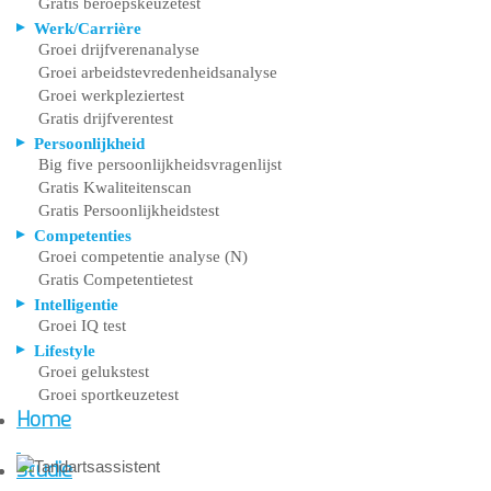
Gratis beroepskeuzetest
Werk/Carrière
Groei drijfverenanalyse
Groei arbeidstevredenheidsanalyse
Groei werkpleziertest
Gratis drijfverentest
Persoonlijkheid
Big five persoonlijkheidsvragenlijst
Gratis Kwaliteitenscan
Gratis Persoonlijkheidstest
Competenties
Groei competentie analyse (N)
Gratis Competentietest
Intelligentie
Groei IQ test
Lifestyle
Groei gelukstest
Groei sportkeuzetest
Home
Studie