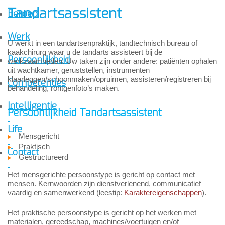
Tandartsassistent
Beroep
Werk
U werkt in een tandartsenpraktijk, tandtechnisch bureau of
kaakchirurg waar u de tandarts assisteert bij de
Persoonlijkheid
werkzaamheden. Uw taken zijn onder andere: patiënten ophalen
uit wachtkamer, geruststellen, instrumenten
klaarleggen/schoonmaken/opruimen, assisteren/registreren bij
Competenties
behandeling, röntgenfoto’s maken.
Intelligentie
Persoonlijkheid Tandartsassistent
Life
Mensgericht
Praktisch
Contact
Gestructureerd
Het mensgerichte persoonstype is gericht op contact met
mensen. Kernwoorden zijn dienstverlenend, communicatief
vaardig en samenwerkend (leestip:
Karaktereigenschappen
).
Het praktische persoonstype is gericht op het werken met
materialen, gereedschap, machines/voertuigen en/of