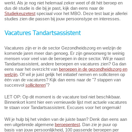
werkt. Als je nog niet helemaal zeker weet of dit hèt beroep en
dus dè studie is die bij je past, kijk dan eens naar de
Studiekeuzetest
speciaal voor het MBO. Deze test laat je allerlei
studies zien die passen bij jouw persoonstype en interesses.
Vacatures Tandartsassistent
Vacatures zijn er in de sector Gezondheidszorg en welzijn de
komende jaren meer dan genoeg. Er zijn gewoonweg te weinig
mensen voor veel van de beroepen in deze sector. Wil je naast
Tandartsassistent, andere beroepen en vacatures zien? Ga dan
eens naar het overzicht van
beroepen in de gezondheidszorg en
welzijn
. Of wil je juist gelijk het initiatief nemen en solliciteren op
één van de vacatures? Kijk dan eens naar de "7 stappen van
succesvol
solliciteren
"?
LET OP: Op dit moment is de vacature tool niet beschikbaar.
Binnenkort komt hier een vernieuwde lijst met actuele vacatures
te staan voor Tandartsassistent. Excuses voor het ongemak!
Wil je hulp bij het vinden van de juiste baan? Denk dan eens aan
een uitgebreide algemene
beroepentest
. Dan zie je puur op
basis van jouw persoonlijkheid, 100 passende beroepen per