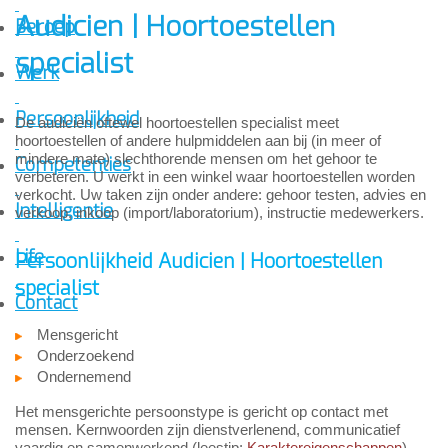
Audicien | Hoortoestellen
Beroep
specialist
Werk
Persoonlijkheid
De audiciën oftewel hoortoestellen specialist meet
hoortoestellen of andere hulpmiddelen aan bij (in meer of
mindere mate) slechthorende mensen om het gehoor te
Competenties
verbeteren. U werkt in een winkel waar hoortoestellen worden
verkocht. Uw taken zijn onder andere: gehoor testen, advies en
Intelligentie
verkoop, inkoop (import/laboratorium), instructie medewerkers.
Life
Persoonlijkheid Audicien | Hoortoestellen
specialist
Contact
Mensgericht
Onderzoekend
Ondernemend
Het mensgerichte persoonstype is gericht op contact met
mensen. Kernwoorden zijn dienstverlenend, communicatief
vaardig en samenwerkend (leestip:
Karaktereigenschappen
).