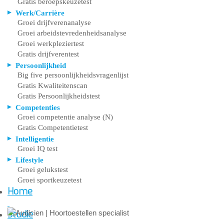
Gratis beroepskeuzetest
Werk/Carrière
Groei drijfverenanalyse
Groei arbeidstevredenheidsanalyse
Groei werkpleziertest
Gratis drijfverentest
Persoonlijkheid
Big five persoonlijkheidsvragenlijst
Gratis Kwaliteitenscan
Gratis Persoonlijkheidstest
Competenties
Groei competentie analyse (N)
Gratis Competentietest
Intelligentie
Groei IQ test
Lifestyle
Groei gelukstest
Groei sportkeuzetest
Home
Studie