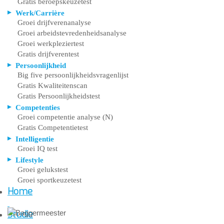
Gratis beroepskeuzetest
Werk/Carrière
Groei drijfverenanalyse
Groei arbeidstevredenheidsanalyse
Groei werkpleziertest
Gratis drijfverentest
Persoonlijkheid
Big five persoonlijkheidsvragenlijst
Gratis Kwaliteitenscan
Gratis Persoonlijkheidstest
Competenties
Groei competentie analyse (N)
Gratis Competentietest
Intelligentie
Groei IQ test
Lifestyle
Groei gelukstest
Groei sportkeuzetest
Home
Studie