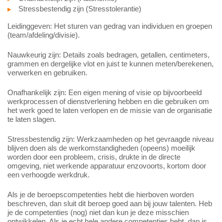
Stressbestendig zijn (Stresstolerantie)
Leidinggeven: Het sturen van gedrag van individuen en groepen
(team/afdeling/divisie).
Nauwkeurig zijn: Details zoals bedragen, getallen, centimeters,
grammen en dergelijke vlot en juist te kunnen meten/berekenen,
verwerken en gebruiken.
Onafhankelijk zijn: Een eigen mening of visie op bijvoorbeeld
werkprocessen of dienstverlening hebben en die gebruiken om
het werk goed te laten verlopen en de missie van de organisatie
te laten slagen.
Stressbestendig zijn: Werkzaamheden op het gevraagde niveau
blijven doen als de werkomstandigheden (opeens) moeilijk
worden door een probleem, crisis, drukte in de directe
omgeving, niet werkende apparatuur enzovoorts, kortom door
een verhoogde werkdruk.
Als je de beroepscompetenties hebt die hierboven worden
beschreven, dan sluit dit beroep goed aan bij jouw talenten. Heb
je de competenties (nog) niet dan kun je deze misschien
ontwikkelen. Als je echt hele andere competenties hebt, dan is