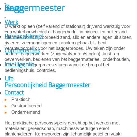
Baggermeester
Beroep
Werk
U werkt op een (zelf varend of stationair) drijvend werktuig voor
een waterbouwbedrijf of baggerbedrijf in binnen- en buitenland.
Persoonlijkheid
Hiermee wordt bijvoorbeeld zand, slib en andere lagen uit sloten,
rivieren, zeemondingen en kanalen gehaald. U bent
verantwoordelijk voor het baggerproces. Uw taken zijn onder
Competenties
andere: baggerwerken (zuigen/afvoeren/storten), kust- en
oeverwerken, bedienen van het baggermaterieel, onderhouden,
Intelligentie
repareren, baggerproces sturen vanuit de brug of het
bedieningshuis, controles.
Life
Persoonlijkheid Baggermeester
Contact
Praktisch
Gestructureerd
Ondernemend
Het praktische persoonstype is gericht op het werken met
materialen, gereedschap, machines/voertuigen en/of
planten/dieren. Kernwoorden zijn lichamelijk actief en vaak: