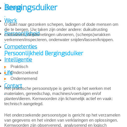
Bergingsduiker
Beroep
Werk
U duikt naar gezonken schepen, ladingen of dode mensen om
die te bergen. Uw taken zijn onder andere: duikuitrusting
Persoonlijkheid
controleren, dieptemetingen uitvoeren, (scheeps)wrakken
verkennen/inspecteren, onderwater snijden/lassen/knippen.
Competenties
Persoonlijkheid Bergingsduiker
Intelligentie
Praktisch
Life
Onderzoekend
Ondernemend
Contact
Het praktische persoonstype is gericht op het werken met
materialen, gereedschap, machines/voertuigen en/of
planten/dieren. Kernwoorden zijn lichamelijk actief en vaak:
technisch aangelegd.
Het onderzoekende persoonstype is gericht op het verzamelen
van gegevens en het vinden van verklaringen en oplossingen.
Kernwoorden zijn observerend, analyserend en logisch