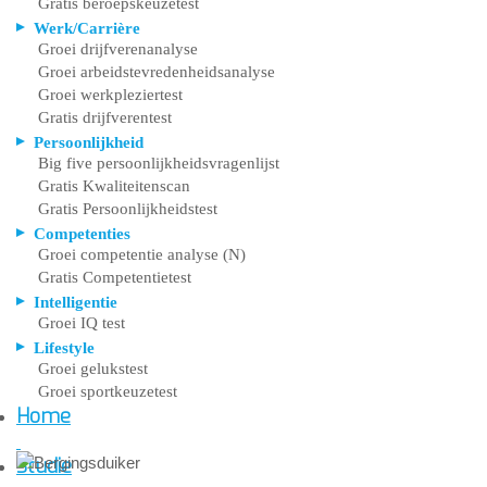
Gratis beroepskeuzetest
Werk/Carrière
Groei drijfverenanalyse
Groei arbeidstevredenheidsanalyse
Groei werkpleziertest
Gratis drijfverentest
Persoonlijkheid
Big five persoonlijkheidsvragenlijst
Gratis Kwaliteitenscan
Gratis Persoonlijkheidstest
Competenties
Groei competentie analyse (N)
Gratis Competentietest
Intelligentie
Groei IQ test
Lifestyle
Groei gelukstest
Groei sportkeuzetest
Home
Studie