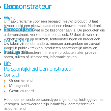
Demonstrateur
Beroep
Werk
U maakt reclame voor een bepaald (nieuw) product. U laat
bijvoorbeeld een nieuwe saus of een nieuwe smaak frisdrank
Persoonlijkheid
proeven en legt uit wat er zo bijzonder aan is. De producten die
u demonstreert, verkoopt u meestal ook. U doet dit werk in
winkelcentra en op beurzen, tentoonstellingen en braderieën.
Competenties
Uw taken zijn onder andere: mensen aanspreken en zoveel
mogelijk publiek trekken, producten aantrekkelijk uitstallen,
Intelligentie
producten demonstreren, mensen producten laten proeven,
horen, ruiken of uitproberen, informatie geven.
Life
Persoonlijkheid Demonstrateur
Contact
Ondernemend
Mensgericht
Gestructureerd
Het ondernemende persoonstype is gericht op leidinggeven en
verkopen. Kernwoorden zijn initiatiefrijk, commercieel en
risiconemend.