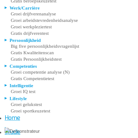
Gratis beroepskeuzetest
Werk/Carrière
Groei drijfverenanalyse
Groei arbeidstevredenheidsanalyse
Groei werkpleziertest
Gratis drijfverentest
Persoonlijkheid
Big five persoonlijkheidsvragenlijst
Gratis Kwaliteitenscan
Gratis Persoonlijkheidstest
Competenties
Groei competentie analyse (N)
Gratis Competentietest
Intelligentie
Groei IQ test
Lifestyle
Groei gelukstest
Groei sportkeuzetest
Home
Studie