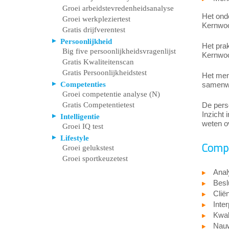
Groei arbeidstevredenheidsanalyse
Het ond
Groei werkpleziertest
Kernwoor
Gratis drijfverentest
Persoonlijkheid
Het prak
Big five persoonlijkheidsvragenlijst
Kernwoor
Gratis Kwaliteitenscan
Gratis Persoonlijkheidstest
Het men
Competenties
samenwe
Groei competentie analyse (N)
Gratis Competentietest
De perso
Inzicht 
Intelligentie
weten ov
Groei IQ test
Lifestyle
Compe
Groei gelukstest
Groei sportkeuzetest
Anal
Beslu
Cliën
Inter
Kwali
Nauw