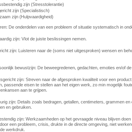
ssbestendig zijn (Stresstolerantie)
richt zijn (Specialistisch)
zaam zijn (Hulpvaardigheid)
en: De onderdelen van een probleem of situatie systematisch in onde
aardig zijn: Vlot de juiste beslissingen nemen.
richt zijn: Luisteren naar de (soms niet uitgesproken) wensen en beh
rsoonlijk bewustzijn: De beweegredenen, gedachten, emoties en/of de
tsgericht zijn: Streven naar de afgesproken kwaliteit voor een product 
n, passende eisen te stellen aan het eigen werk, zo min mogelijk fout
enkansen aan te grijpen.
ig zijn: Details zoals bedragen, getallen, centimeters, grammen en d
en en gebruiken.
estendig zijn: Werkzaamheden op het gevraagde niveau blijven doen
oor een probleem, crisis, drukte in de directe omgeving, niet werke
de werkdruk.