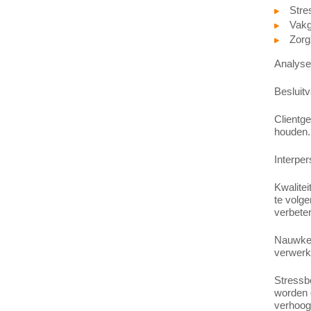
Stre
Vakge
Zorg
Analyser
Besluitv
Clientge
houden.
Interpe
Kwalitei
te volge
verbeter
Nauwkeur
verwerk
Stressb
worden d
verhoog