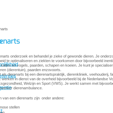
enarts
p
renarts onderzoek en behandel je zieke of gewonde dieren. Je onderz
id te optimaliseren en ziekten te voorkomen door bijvoorbeeld inenti
nlijkheid
katten en vogels, paarden, schapen en koeien. Je kunt je specialise
eren (dierentuin), paarden enzovoorts.
 als dierenarts bij een dierenartspraktijk, dierenkliniek, veehouderij, 
tenties
 werken in dienst van de overheid bijvoorbeeld bij de Nederlandse Vo
ksgezondheid, Welzijn en Sport (VWS). Je werkt samen met bijvoorb
gentie
werker dierenambulance.
n van een dierenarts zijn onder andere:
nose stellen
ct
ten