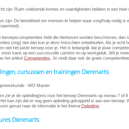
cht zijn: Ruim voldoende kennis en vaardigheden hebben in een heel 
m zijn: De bereidheid om mensen te helpen waar zorg/hulp nodig is 
dzaamheid).
e beroepscompetenties hebt die hierboven worden beschreven, dan slui
ties (nog) niet dan kun je deze misschien ontwikkelen. Als je echt h
n niet het juiste beroep voor je. Het is belangrijk dat je jouw compete
k meer kans op een succesvolle carrière en op werkgeluk. Wil je me
r het artikel
Competenties
. Je vindt daar ook de gratis competentiete
dingen, cursussen en trainingen Dierenarts
geneeskunde - WO Master
n zie je de opleiding(en) voor het beroep Dierenarts op niveau 7 of 8
Het kan zijn dat er nog geen opleiding gekoppeld is aan een beroep. W
ssen gerust naar de informatie in het thema
Opleiding
.
ures Dierenarts