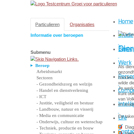
Home
Particulieren
Organisaties
Studie
Informatie over beroepen
Dier
Beroe
Submenu
Werk
Beroep
Als die
Arbeidsmarkt
gezondhe
Persoo
honden, 
Sectoren
wilde di
- Gezondheidszorg en welzijn
Je werkt
Compe
- Handel en dienstverlening
kunt ook
- ICT
van Vol
- Justitie, veiligheid en bestuur
Intelli
en mede
- Landbouw, natuur en visserij
- Media en communicatie
De take
Life
- Onderwijs, cultuur en wetenschap
Diag
- Techniek, productie en bouw
Conta
Inen