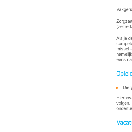
Vakgeri
Zorgzaa
(zelfre
Als je d
competen
misschie
namelij
eens naa
Oplei
Dier
Hierbove
volgen. 
ondertu
Vacat