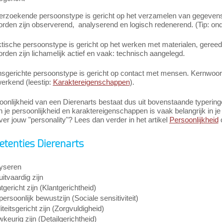
erzoekende persoonstype is gericht op het verzamelen van gegevens 
den zijn observerend, analyserend en logisch redenerend. (Tip: onde
tische persoonstype is gericht op het werken met materialen, gereed
den zijn lichamelijk actief en vaak: technisch aangelegd.
sgerichte persoonstype is gericht op contact met mensen. Kernwoord
rkend (leestip:
Karaktereigenschappen
).
onlijkheid van een Dierenarts bestaat dus uit bovenstaande typering
in je persoonlijkheid en karaktereigenschappen is vaak belangrijk in je c
er jouw "personality"? Lees dan verder in het artikel
Persoonlijkheid
o
tenties Dierenarts
yseren
itvaardig zijn
tgericht zijn (Klantgerichtheid)
persoonlijk bewustzijn (Sociale sensitiviteit)
teitsgericht zijn (Zorgvuldigheid)
keurig zijn (Detailgerichtheid)