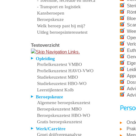
- Toerisme, recreatie en horeca
Ster
- Transport en logistiek
Rönt
Kansberoepen
Bloe
Beroepskeuze
Sca
Welk beroep past bij mij?
Weef
Uitleg beroepsinteressetest
Ope
Verl
Testoverzicht
Euth
Gene
Opleiding
Eige
Profielkeuzetest VMBO
Leid
Profielkeuzetest HAVO-VWO
Appa
Studiekeuzetest MBO
Doss
Studiekeuzetest HBO-WO
Advi
Leerstijlentest Kolb
Advi
Beroepskeuze
Algemene beroepskeuzetest
Perso
Beroepskeuzetest MBO
Beroepskeuzetest HBO-WO
Gratis beroepskeuzetest
Ond
Prak
Werk/Carrière
Groei drijfverenanalyse
Mens