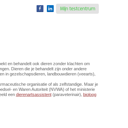
Mijn testcentrum
oekt en behandelt ook dieren zonder klachten om
ngen. Dieren die je behandelt zijn onder andere
ren in gezelschapsdieren, landbouwdieren (veearts),
farmaceutische organisatie of als zelfstandige. Maar je
edsel- en Waren Autoriteit (NVWA) of het ministerie
eeld een
dierenartsassistent
(paraveterinair),
bioloog