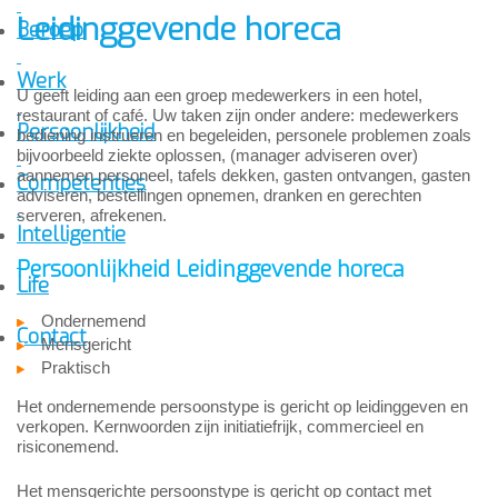
Leidinggevende horeca
Beroep
Werk
U geeft leiding aan een groep medewerkers in een hotel,
restaurant of café. Uw taken zijn onder andere: medewerkers
Persoonlijkheid
bediening instrueren en begeleiden, personele problemen zoals
bijvoorbeeld ziekte oplossen, (manager adviseren over)
aannemen personeel, tafels dekken, gasten ontvangen, gasten
Competenties
adviseren, bestellingen opnemen, dranken en gerechten
serveren, afrekenen.
Intelligentie
Persoonlijkheid Leidinggevende horeca
Life
Ondernemend
Contact
Mensgericht
Praktisch
Het ondernemende persoonstype is gericht op leidinggeven en
verkopen. Kernwoorden zijn initiatiefrijk, commercieel en
risiconemend.
Het mensgerichte persoonstype is gericht op contact met