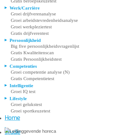
Gratis beroepskeuzetest
Werk/Carrière
Groei drijfverenanalyse
Groei arbeidstevredenheidsanalyse
Groei werkpleziertest
Gratis drijfverentest
Persoonlijkheid
Big five persoonlijkheidsvragenlijst
Gratis Kwaliteitenscan
Gratis Persoonlijkheidstest
Competenties
Groei competentie analyse (N)
Gratis Competentietest
Intelligentie
Groei IQ test
Lifestyle
Groei gelukstest
Groei sportkeuzetest
Home
Studie