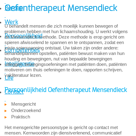
Oefentherapeut Mensendieck
Beroep
Werk
U behandelt mensen die zich moeilijk kunnen bewegen of
problemen hebben met hun lichaamshouding. U werkt volgens
Persoonlijkheid
de Mensendieck-methode. Deze methode is erop gericht om
spieren afwisselend te spannen en te ontspannen, zodat een
juiste spierspanning ontstaat. Uw taken zijn onder andere:
Competenties
behandelplannen opstellen, patiënten bewust maken van hun
houding en bewegingen, nut van bepaalde bewegingen
Intelligentie
uitleggen, bewegingsoefeningen met patiënten doen, patiënten
motiveren om thuis oefeningen te doen, rapporten schrijven,
vakliteratuur lezen.
Life
Persoonlijkheid Oefentherapeut Mensendieck
Contact
Mensgericht
Onderzoekend
Praktisch
Het mensgerichte persoonstype is gericht op contact met
mensen. Kernwoorden zijn dienstverlenend, communicatief