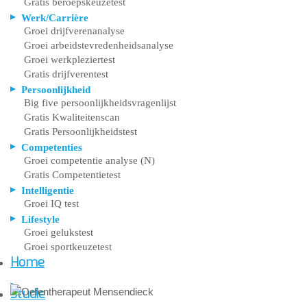
Gratis beroepskeuzetest
Werk/Carrière
Groei drijfverenanalyse
Groei arbeidstevredenheidsanalyse
Groei werkpleziertest
Gratis drijfverentest
Persoonlijkheid
Big five persoonlijkheidsvragenlijst
Gratis Kwaliteitenscan
Gratis Persoonlijkheidstest
Competenties
Groei competentie analyse (N)
Gratis Competentietest
Intelligentie
Groei IQ test
Lifestyle
Groei gelukstest
Groei sportkeuzetest
Home
Studie