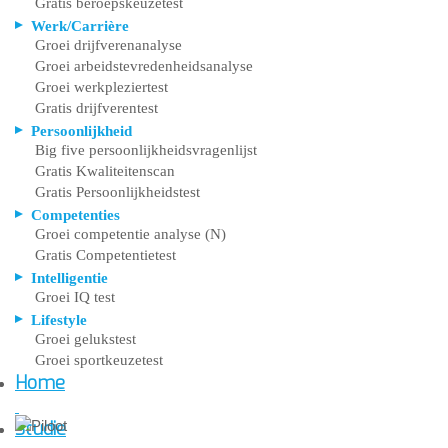
Gratis beroepskeuzetest
Werk/Carrière
Groei drijfverenanalyse
Groei arbeidstevredenheidsanalyse
Groei werkpleziertest
Gratis drijfverentest
Persoonlijkheid
Big five persoonlijkheidsvragenlijst
Gratis Kwaliteitenscan
Gratis Persoonlijkheidstest
Competenties
Groei competentie analyse (N)
Gratis Competentietest
Intelligentie
Groei IQ test
Lifestyle
Groei gelukstest
Groei sportkeuzetest
Home
Studie