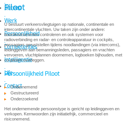
Piloot
Beroep
Werk
U bestuurt verkeersvliegtuigen op nationale, continentale en
intercontinentale vluchten. Uw taken zijn onder andere:
Persoonlijkheid
boordinstrumenten controleren en ook systemen voor
radioverbinding en radar- en controleapparatuur in cockpits,
passagiers geruststellen tijdens noodlandingen (via intercoms),
Competenties
leidinggeven aan bemanningsleden, passagiers en vrachten
vervoeren, vluchtplannen doornemen, logboeken bijhouden, met
Intelligentie
co-piloten overleggen.
Life
Persoonlijkheid Piloot
Contact
Ondernemend
Gestructureerd
Onderzoekend
Het ondernemende persoonstype is gericht op leidinggeven en
verkopen. Kernwoorden zijn initiatiefrijk, commercieel en
risiconemend.