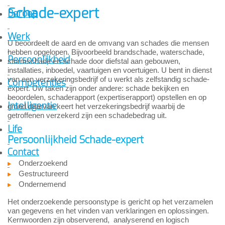
Schade-expert
Beroep
Werk
U beoordeelt de aard en de omvang van schades die mensen
hebben opgelopen. Bijvoorbeeld brandschade, waterschade,
Persoonlijkheid
stormschade en schade door diefstal aan gebouwen,
installaties, inboedel, vaartuigen en voertuigen. U bent in dienst
van een verzekeringsbedrijf of u werkt als zelfstandig schade-
Competenties
expert. Uw taken zijn onder andere: schade bekijken en
beoordelen, schaderapport (expertiserapport) opstellen en op
Intelligentie
grond daarvan keert het verzekeringsbedrijf waarbij de
getroffenen verzekerd zijn een schadebedrag uit.
Life
Persoonlijkheid Schade-expert
Contact
Onderzoekend
Gestructureerd
Ondernemend
Het onderzoekende persoonstype is gericht op het verzamelen
van gegevens en het vinden van verklaringen en oplossingen.
Kernwoorden zijn observerend, analyserend en logisch