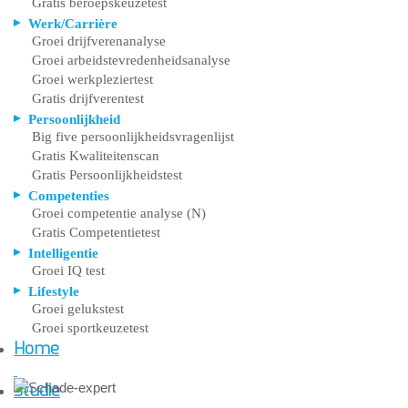
Gratis beroepskeuzetest
Werk/Carrière
Groei drijfverenanalyse
Groei arbeidstevredenheidsanalyse
Groei werkpleziertest
Gratis drijfverentest
Persoonlijkheid
Big five persoonlijkheidsvragenlijst
Gratis Kwaliteitenscan
Gratis Persoonlijkheidstest
Competenties
Groei competentie analyse (N)
Gratis Competentietest
Intelligentie
Groei IQ test
Lifestyle
Groei gelukstest
Groei sportkeuzetest
Home
Studie