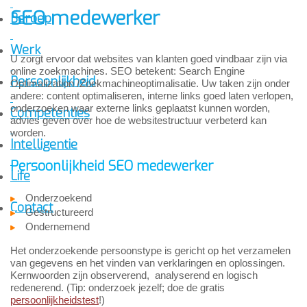
SEO medewerker
Beroep
Werk
U zorgt ervoor dat websites van klanten goed vindbaar zijn via
online zoekmachines. SEO betekent: Search Engine
Persoonlijkheid
Optimalization /Zoekmachineoptimalisatie. Uw taken zijn onder
andere: content optimaliseren, interne links goed laten verlopen,
onderzoeken waar externe links geplaatst kunnen worden,
Competenties
advies geven over hoe de websitestructuur verbeterd kan
worden.
Intelligentie
Persoonlijkheid SEO medewerker
Life
Onderzoekend
Contact
Gestructureerd
Ondernemend
Het onderzoekende persoonstype is gericht op het verzamelen
van gegevens en het vinden van verklaringen en oplossingen.
Kernwoorden zijn observerend, analyserend en logisch
redenerend. (Tip: onderzoek jezelf; doe de gratis
persoonlijkheidstest
!)