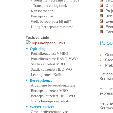
Verz
- Toerisme, recreatie en horeca
Onde
- Transport en logistiek
Proj
Kansberoepen
Bele
Beroepskeuze
Even
Welk beroep past bij mij?
Even
Uitleg beroepsinteressetest
Even
Testoverzicht
Perso
Opleiding
Profielkeuzetest VMBO
Ond
Profielkeuzetest HAVO-VWO
Crea
Studiekeuzetest MBO
Prak
Studiekeuzetest HBO-WO
Het ond
Leerstijlentest Kolb
Kernwoor
Beroepskeuze
Algemene beroepskeuzetest
Het crea
Beroepskeuzetest MBO
expressi
Beroepskeuzetest HBO-WO
Gratis beroepskeuzetest
Het prak
Werk/Carrière
Kernwoor
Groei drijfverenanalyse