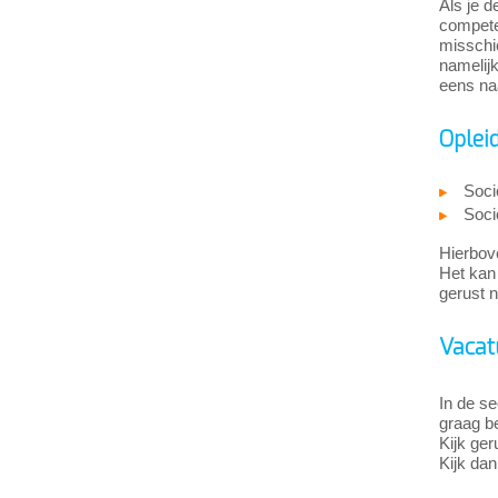
Als je d
competen
misschie
namelij
eens naa
Oplei
Soci
Soci
Hierbove
Het kan 
gerust n
Vacat
In de se
graag be
Kijk ge
Kijk dan