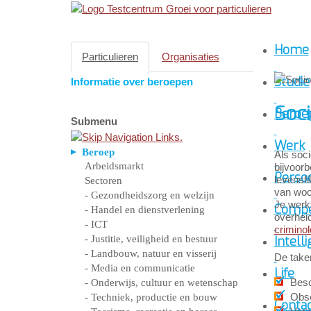
Home
Particulieren
Organisaties
Studie
Informatie over beroepen
Soc
Beroe
Submenu
Werk
Beroep
Als soc
Arbeidsmarkt
bijvoorb
Persoo
levensf
Sectoren
van woon
- Gezondheidszorg en welzijn
Je werkt
Compe
- Handel en dienstverlening
overhei
- ICT
crimino
- Justitie, veiligheid en bestuur
Intelli
- Landbouw, natuur en visserij
De take
- Media en communicatie
Life
Besc
- Onderwijs, cultuur en wetenschap
Obse
- Techniek, productie en bouw
Conta