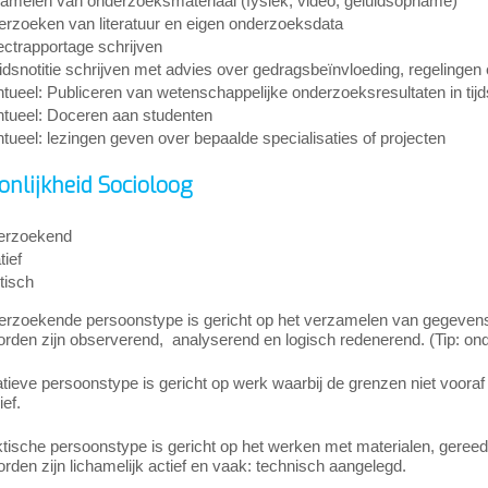
amelen van onderzoeksmateriaal (fysiek, video, geluidsopname)
rzoeken van literatuur en eigen onderzoeksdata
ectrapportage schrijven
idsnotitie schrijven met advies over gedragsbeïnvloeding, regelingen 
tueel: Publiceren van wetenschappelijke onderzoeksresultaten in tijds
tueel: Doceren aan studenten
tueel: lezingen geven over bepaalde specialisaties of projecten
onlijkheid Socioloog
erzoekend
tief
tisch
erzoekende persoonstype is gericht op het verzamelen van gegevens 
den zijn observerend, analyserend en logisch redenerend. (Tip: onde
tieve persoonstype is gericht op werk waarbij de grenzen niet vooraf 
ef.
tische persoonstype is gericht op het werken met materialen, gereed
den zijn lichamelijk actief en vaak: technisch aangelegd.