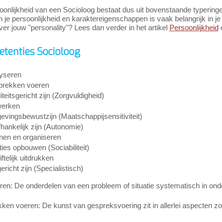
oonlijkheid van een Socioloog bestaat dus uit bovenstaande typering
in je persoonlijkheid en karaktereigenschappen is vaak belangrijk in je c
er jouw "personality"? Lees dan verder in het artikel
Persoonlijkheid
o
tenties Socioloog
yseren
rekken voeren
teitsgericht zijn (Zorgvuldigheid)
werken
vingsbewustzijn (Maatschappijsensitiviteit)
hankelijk zijn (Autonomie)
nen en organiseren
ties opbouwen (Sociabiliteit)
ftelijk uitdrukken
richt zijn (Specialistisch)
en: De onderdelen van een probleem of situatie systematisch in onde
en voeren: De kunst van gespreksvoering zit in allerlei aspecten zoal