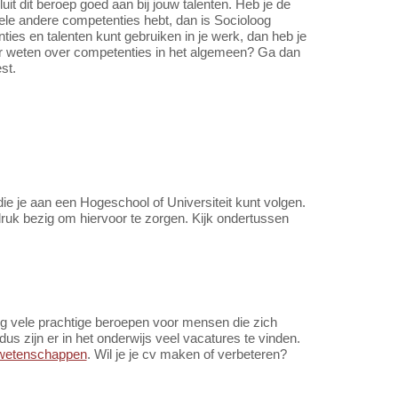
t dit beroep goed aan bij jouw talenten. Heb je de
hele andere competenties hebt, dan is Socioloog
nties en talenten kunt gebruiken in je werk, dan heb je
er weten over competenties in het algemeen? Ga dan
st.
die je aan een Hogeschool of Universiteit kunt volgen.
druk bezig om hiervoor te zorgen. Kijk ondertussen
og vele prachtige beroepen voor mensen die zich
s zijn er in het onderwijs veel vacatures te vinden.
n wetenschappen
. Wil je je cv maken of verbeteren?