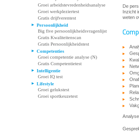
Groei arbeidstevredenheidsanalyse
De pers
Groei werkpleziertest
Inzicht 
weten ov
Gratis drijfverentest
Persoonlijkheid
Compe
Big five persoonlijkheidsvragenlijst
Gratis Kwaliteitenscan
Gratis Persoonlijkheidstest
Anal
Competenties
Gesp
Groei competentie analyse (N)
Kwali
Gratis Competentietest
Net
Intelligentie
Omge
Groei IQ test
Onaf
Lifestyle
Plan
Groei gelukstest
Rela
Groei sportkeuzetest
Schri
Vakge
Analyser
Gesprekk