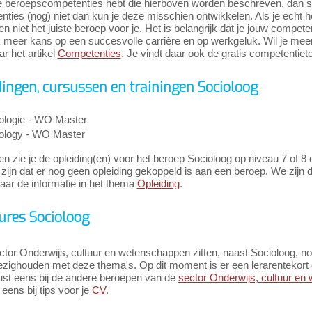
e beroepscompetenties hebt die hierboven worden beschreven, dan slui
ties (nog) niet dan kun je deze misschien ontwikkelen. Als je echt 
n niet het juiste beroep voor je. Het is belangrijk dat je jouw compete
k meer kans op een succesvolle carrière en op werkgeluk. Wil je me
r het artikel
Competenties
. Je vindt daar ook de gratis competentiete
dingen, cursussen en trainingen Socioloog
ologie - WO Master
ology - WO Master
n zie je de opleiding(en) voor het beroep Socioloog op niveau 7 of 8 
zijn dat er nog geen opleiding gekoppeld is aan een beroep. We zijn 
aar de informatie in het thema
Opleiding
.
ures Socioloog
ctor Onderwijs, cultuur en wetenschappen zitten, naast Socioloog, n
zighouden met deze thema's. Op dit moment is er een lerarentekort du
rust eens bij de andere beroepen van de
sector Onderwijs, cultuur e
 eens bij tips voor je
CV
.