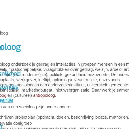
ioloog
p
ioloog onderzoek je gedrag en interacties in groepen mensen in een 
eeld maatschappelijke, vraagstukken over gedrag, welzijn, arbeid, arb
nlijkheid
ilosofie (waaronder religie), politiek, gezondheid enzovoorts. De o
plaats, werkgever, leeftijd, opleidingsniveau, religie, enzovoorts.
 als een socioloog in een onderzoeksinstituut, universiteit, gemeente,
tenties
dsinstelling, marketingbureau, nieuwsorganisatie. Daar werk je same
loog
en (cultureel)
antropoloog
.
gentie
n van een socioloog zijn onder andere:
hrijven projectplan (opdracht, doelen, beschrijving locatie, methoden
rvatie doelgroep
ct