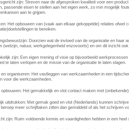
tsgericht zijn: Streven naar de afgesproken kwaliteit voor een product 
n, passende eisen te stellen aan het eigen werk, zo min mogelijk fout
enkansen aan te grijpen.
en: Het opbouwen van (vaak aan elkaar gekoppelde) relaties ofwel co
atie)doelstellingen te bereiken.
sbewustzijn: Doorzien wat de invloed van de organisatie en haar acit
n (welzijn, natuur, werkgelegenheid enzovoorts) en om dit inzicht ook
elijk zijn: Een eigen mening of visie op bijvoorbeeld werkprocessen
d te laten verlopen en de missie van de organisatie te laten slagen.
 en organiseren: Het vastleggen van werkzaamheden in een tijdsche
ijn voor die werkzaamheden.
s opbouwen: Het gemakkelijk en vlot contact maken met (onbekende
lijk uitdrukken: Met gemak goed en vlot (Nederlands) kunnen schrijven.
t beroep meer schrijftaken zitten dan gemiddeld of als het schrijven vo
cht zijn: Ruim voldoende kennis en vaardigheden hebben in een heel 