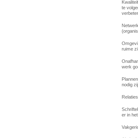
Kwalitei
te volge
verbeter
Netwerk
(organis
Omgeving
ruime zi
Onafhank
werk goe
Plannen
nodig z
Relatie
Schrifte
er in he
Vakgeri