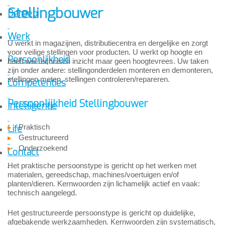
Stellingbouwer
Beroep
Werk
U werkt in magazijnen, distributiecentra en dergelijke en zorgt
voor veilige stellingen voor producten. U werkt op hoogte en
Persoonlijkheid
heeft wel technisch inzicht maar geen hoogtevrees. Uw taken
zijn onder andere: stellingonderdelen monteren en demonteren,
stellingen meten, stellingen controleren/repareren.
Competenties
Persoonlijkheid Stellingbouwer
Intelligentie
Praktisch
Life
Gestructureerd
Onderzoekend
Contact
Het praktische persoonstype is gericht op het werken met
materialen, gereedschap, machines/voertuigen en/of
planten/dieren. Kernwoorden zijn lichamelijk actief en vaak:
technisch aangelegd.
Het gestructureerde persoonstype is gericht op duidelijke,
afgebakende werkzaamheden. Kernwoorden zijn systematisch,