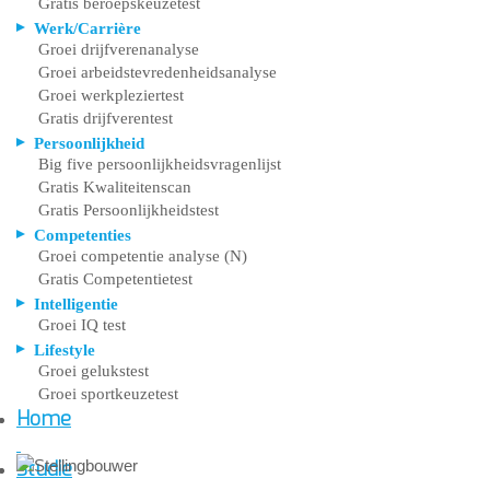
Gratis beroepskeuzetest
Werk/Carrière
Groei drijfverenanalyse
Groei arbeidstevredenheidsanalyse
Groei werkpleziertest
Gratis drijfverentest
Persoonlijkheid
Big five persoonlijkheidsvragenlijst
Gratis Kwaliteitenscan
Gratis Persoonlijkheidstest
Competenties
Groei competentie analyse (N)
Gratis Competentietest
Intelligentie
Groei IQ test
Lifestyle
Groei gelukstest
Groei sportkeuzetest
Home
Studie